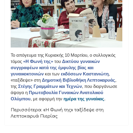
Το απόγευμα της Κυριακής 10 Μαρτίου, ο συλλογικός
τόμος
«Η Φωνή της»
του
Δικτύου γυναικών
συγγραφέων κατά της έμφυλης βίας και
γυναικοκτονιών
και των
εκδόσεων Καστανιώτη
,
«ταξίδεψε» στη
Δημοτική Βιβλιοθήκη Λεπτοκαρυάς
,
της
Στέγης Γραμμάτων και Τεχνών
, που διοργάνωσε
άψογα η
Πρωτοβουλία Γυναικών Ανατολικού
Ολύμπου
, με αφορμή την
ημέρα της γυναίκας
.
Περισσότερα: «Η Φωνή της» ταξίδεψε στη
Λεπτοκαρυά Πιερίας