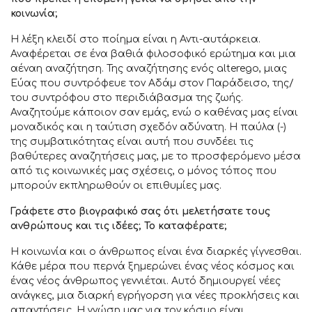
κοινωνία;
Η λέξη κλειδί στο ποίημα είναι η Αντι-αυτάρκεια.
Αναφέρεται σε ένα βαθιά φιλοσοφικό ερώτημα και μια
αέναη αναζήτηση. Της αναζήτησης ενός alterego, μιας
Εύας που συντρόφευε τον Αδάμ στον Παράδεισο, της/
του συντρόφου στο περιδιάβασμα της ζωής.
Αναζητούμε κάποιον σαν εμάς, ενώ ο καθένας μας είναι
μοναδικός και η ταύτιση σχεδόν αδύνατη. Η παύλα (-)
της συμβατικότητας είναι αυτή που συνδέει τις
βαθύτερες αναζητήσεις μας, με το προσφερόμενο μέσα
από τις κοινωνικές μας σχέσεις, ο μόνος τόπος που
μπορούν εκπληρωθούν οι επιθυμίες μας.
Γράφετε στο βιογραφικό σας ότι μελετήσατε τους
ανθρώπους και τις ιδέες; Το καταφέρατε;
Η κοινωνία και ο άνθρωπος είναι ένα διαρκές γίγνεσθαι.
Κάθε μέρα που περνά ξημερώνει ένας νέος κόσμος και
ένας νέος άνθρωπος γεννιέται. Αυτό δημιουργεί νέες
ανάγκες, μια διαρκή εγρήγορση για νέες προκλήσεις και
απαντήσεις. Η γνώση μας για τον κόσμο είναι