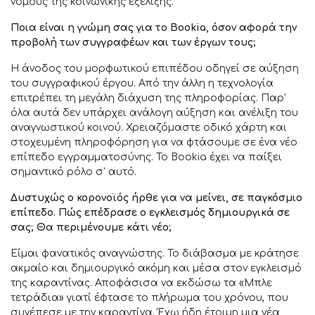
νόμους της κοινωνικής εξέλιξης.
Ποια είναι η γνώμη σας για το Bookia, όσον αφορά την
προβολή των συγγραφέων και των έργων τους;
Η άνοδος του μορφωτικού επιπέδου οδηγεί σε αύξηση
του συγγραφικού έργου. Από την άλλη η τεχνολογία
επιτρέπει τη μεγάλη διάχυση της πληροφορίας. Παρ’
όλα αυτά δεν υπάρχει ανάλογη αύξηση και ανέλιξη του
αναγνωστικού κοινού. Χρειαζόμαστε οδικό χάρτη και
στοχευμένη πληροφόρηση για να φτάσουμε σε ένα νέο
επίπεδο εγγραμματοσύνης. Το Bookia έχει να παίξει
σημαντικό ρόλο σ' αυτό.
Δυστυχώς ο κορονοϊός ήρθε για να μείνει, σε παγκόσμιο
επίπεδο. Πώς επέδρασε ο εγκλεισμός δημιουργικά σε
σας; Θα περιμένουμε κάτι νέο;
Είμαι φανατικός αναγνώστης. Το διάβασμα με κράτησε
ακμαίο και δημιουργικό ακόμη και μέσα στον εγκλεισμό
της καραντίνας. Αποφάσισα να εκδώσω τα «Μπλε
τετράδια» γιατί έφτασε το πλήρωμα του χρόνου, που
συνέπεσε με την καραντίνα. Έχω ήδη έτοιμη μια νέα