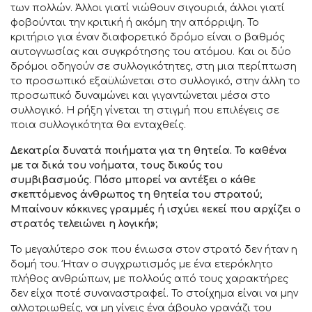
των πολλών. Άλλοι γιατί νιώθουν σιγουριά, άλλοι γιατί
φοβούνται την κριτική ή ακόμη την απόρριψη. Το
κριτήριο για έναν διαφορετικό δρόμο είναι ο βαθμός
αυτογνωσίας και συγκρότησης του ατόμου. Και οι δύο
δρόμοι οδηγούν σε συλλογικότητες, στη μια περίπτωση
το προσωπικό εξαϋλώνεται στο συλλογικό, στην άλλη το
προσωπικό δυναμώνει και γιγαντώνεται μέσα στο
συλλογικό. Η ρήξη γίνεται τη στιγμή που επιλέγεις σε
ποια συλλογικότητα θα ενταχθείς.
Δεκατρία δυνατά ποιήματα για τη θητεία. Το καθένα
με τα δικά του νοήματα, τους δικούς του
συμβιβασμούς. Πόσο μπορεί να αντέξει ο κάθε
σκεπτόμενος άνθρωπος τη θητεία του στρατού;
Μπαίνουν κόκκινες γραμμές ή ισχύει «εκεί που αρχίζει ο
στρατός τελειώνει η λογική»;
Το μεγαλύτερο σοκ που ένιωσα στον στρατό δεν ήταν η
δομή του. Ήταν ο συγχρωτισμός με ένα ετερόκλητο
πλήθος ανθρώπων, με πολλούς από τους χαρακτήρες
δεν είχα ποτέ συναναστραφεί. Το στοίχημα είναι να μην
αλλοτριωθείς, να μη γίνεις ένα άβουλο γρανάζι του