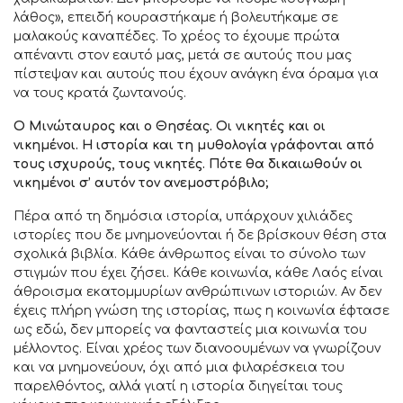
λάθος», επειδή κουραστήκαμε ή βολευτήκαμε σε
μαλακούς καναπέδες. Το χρέος το έχουμε πρώτα
απέναντι στον εαυτό μας, μετά σε αυτούς που μας
πίστεψαν και αυτούς που έχουν ανάγκη ένα όραμα για
να τους κρατά ζωντανούς.
Ο Μινώταυρος και ο Θησέας. Οι νικητές και οι
νικημένοι. Η ιστορία και τη μυθολογία γράφονται από
τους ισχυρούς, τους νικητές. Πότε θα δικαιωθούν οι
νικημένοι σ’ αυτόν τον ανεμοστρόβιλο;
Πέρα από τη δημόσια ιστορία, υπάρχουν χιλιάδες
ιστορίες που δε μνημονεύονται ή δε βρίσκουν θέση στα
σχολικά βιβλία. Κάθε άνθρωπος είναι το σύνολο των
στιγμών που έχει ζήσει. Κάθε κοινωνία, κάθε Λαός είναι
άθροισμα εκατομμυρίων ανθρώπινων ιστοριών. Αν δεν
έχεις πλήρη γνώση της ιστορίας, πως η κοινωνία έφτασε
ως εδώ, δεν μπορείς να φανταστείς μια κοινωνία του
μέλλοντος. Είναι χρέος των διανοουμένων να γνωρίζουν
και να μνημονεύουν, όχι από μια φιλαρέσκεια του
παρελθόντος, αλλά γιατί η ιστορία διηγείται τους