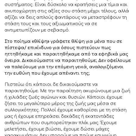
συστήματος. Είναι δύσκολο να κρατήσεις μια τίμια και
ανυποχώρητη στις αξίες σου στάση μέχρι τέλους, αλλά
αξίζει να δεις απλούς φαντάρους να μεταστρέφουν τη
στάση τους και τους αξιωματικούς να σε
αντιμετωπίζουν με σεβασμό.
Στο ποίημα «θλίψη» γράφετε θλίψη για μένα που σε
πίστεψα/ επικίνδυνο για όσους πιστεύουν πως
ηττηθήκαμε και παραιτηθήκαμε από τα εφηβικά μας
όνειρα. Δικαιούμαστε να παραιτηθούμε; Δεν οφείλουμε
να παλεύουμε για την επόμενη γενιά, αναλογιζόμενοι
την ευθύνη που έχουμε απέναντι της;
Πιστεύω ότι κάποιοι δε δικαιούμαστε να
παραιτηθούμε. Με την παραίτηση ακυρώνουμε μια ζωή
ή χιλιάδες ζωές αγώνων και θυσιών. Κάποιοι έχουμε
ζήσει το μεγαλύτερο μέρος της ζωής μας μέσα σε
συλλογικότητες. Πολλοί έχουμε καθορίσει με τη στάση
μας ή έχουμε επηρεάσει δεκάδες ή εκατοντάδες
ανθρώπων που συμπορεύτηκαν πλάι μας. Έχουμε
μελετήσει, έχουμε βιώσει, έχουμε δώσει μάχες
χαρακωμάτων. Δεν μπορούμε να πούμε «συγνώμη