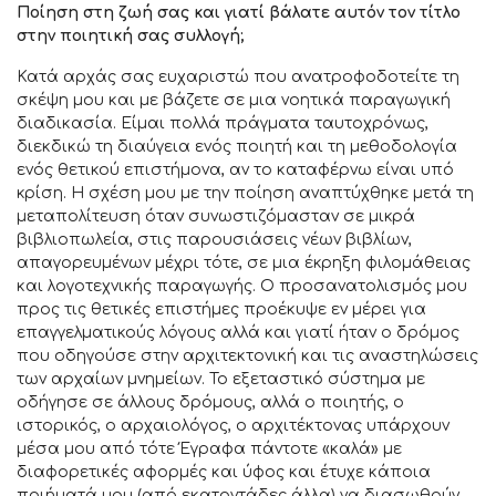
Ποίηση στη ζωή σας και γιατί βάλατε αυτόν τον τίτλο
στην ποιητική σας συλλογή;
Κατά αρχάς σας ευχαριστώ που ανατροφοδοτείτε τη
σκέψη μου και με βάζετε σε μια νοητικά παραγωγική
διαδικασία. Είμαι πολλά πράγματα ταυτοχρόνως,
διεκδικώ τη διαύγεια ενός ποιητή και τη μεθοδολογία
ενός θετικού επιστήμονα, αν το καταφέρνω είναι υπό
κρίση. Η σχέση μου με την ποίηση αναπτύχθηκε μετά τη
μεταπολίτευση όταν συνωστιζόμασταν σε μικρά
βιβλιοπωλεία, στις παρουσιάσεις νέων βιβλίων,
απαγορευμένων μέχρι τότε, σε μια έκρηξη φιλομάθειας
και λογοτεχνικής παραγωγής. Ο προσανατολισμός μου
προς τις θετικές επιστήμες προέκυψε εν μέρει για
επαγγελματικούς λόγους αλλά και γιατί ήταν ο δρόμος
που οδηγούσε στην αρχιτεκτονική και τις αναστηλώσεις
των αρχαίων μνημείων. Το εξεταστικό σύστημα με
οδήγησε σε άλλους δρόμους, αλλά ο ποιητής, ο
ιστορικός, ο αρχαιολόγος, ο αρχιτέκτονας υπάρχουν
μέσα μου από τότε Έγραφα πάντοτε «καλά» με
διαφορετικές αφορμές και ύφος και έτυχε κάποια
ποιήματά μου (από εκατοντάδες άλλα) να διασωθούν