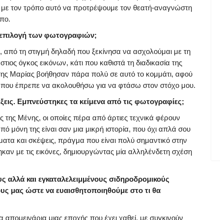
αι με τον τρόπο αυτό να προτρέψουμε τον θεατή-αναγνώστη
όπο.
 επιλογή των φωτογραφιών;
 από τη στιγμή δηλαδή που ξεκίνησα να ασχολούμαι με τη
τιος όγκος εικόνων, κάτι που καθιστά τη διαδικασία της
α της Μαρίας βοήθησαν πάρα πολύ σε αυτό το κομμάτι, αφού
ι που έπρεπε να ακολουθήσω για να φτάσω στον στόχο μου.
ξεις. Εμπνεύστηκες τα κείμενα από τις φωτογραφίες;
 της Μένης, οι οποίες πέρα από άρτιες τεχνικά φέρουν
ό μόνη της είναι σαν μια μικρή ιστορία, που όχι απλά σου
ήματα και σκέψεις, πράγμα που είναι πολύ σημαντικό στην
ηκαν με τις εικόνες, δημιουργώντας μία αλληλένδετη σχέση
ς αλλά και εγκαταλελειμμένους σιδηροδρομικούς
ους μας ώστε να ευαισθητοποιηθούμε στο τι θα
α απομεινάρια μιας εποχής που έχει χαθεί, με συγκινούν