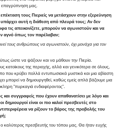
ν επαγρύπνηση μας.
τ’ επέκταση τους Πιεριείς να μετάσχουν στην εξερεύνηση
ι υπάρχει αυτή η διάθεση από πλευρά τους; Αν δεν
ρφα τις απεικονίζετε, μπορούν να αγωνιστούν και να
ν αγνό όπως τον παρέλαβαν;
ινεί τους ανθρώπους να αγωνιστούν, όχι μονάχα για τον
τως ώστε να ψάξουν και να μάθουν την Πιερία.
 κατοίκους της περιοχής, αλλά και γενικότερα σε όλους,
πο που κρύβει πολλά εντυπωσιακά μυστικά και μια αβίαστη
χει μπορεί να δημιουργηθεί, καθώς εμείς απλά βάζουμε μια
όκληρη "πυρκαγιά ενδιαφέροντος".
 και συγγραφείς που έχουν απαθανατίσει με λόγο και
οι δημιουργοί είναι οι πιο καλοί πρεσβευτές στο
ντιπεριφέρεια να ρίξουν το βάρος της προβολής του
γή;
, ο καλύτερος πρεσβευτής του τόπου μας. Θα ήταν ευχής