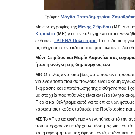
Γράφει:
Μάγδα Παπαδημητρίου-Σαμοθράκ
Με φωτογραφίες της
Μένης Σεϊρίδου
(
ΜΣ
) για τ
Καρανίκα
(
ΜΚ
) για τον ευλογημένο τόπο, γενν
εκδόσεις
ΤΡΙ.ΕΝΑ Πολιτισμού
. Για τη δημιουργι
τις οδήγησε στην έκδοσή του, μας μιλούν οι δυο δ
Μένη Σεϊρίδου και Μαρία Καρανίκα σας ευχαρισ
ήταν η ανάγκη της δημιουργίας του;
ΜΚ
Ο τίτλος είναι ακριβώς αυτό που αντιπροσωπεύ
για έναν τόπο που σε πολλούς είναι ακόμη άγνωσ
έκφρασης και αποτύπωσης της αίσθησης που έχουμ
με στοιχεία που πιθανώς είναι ανεξερεύνητα ακό
Πιερία και θελήσαμε αυτό να το επικοινωνήσουμε 
χαρακτηριστικούς σταθμούς της Προϊστορίας και τ
ΜΣ
Το «Πιερίας αφήγημα» γεννήθηκε από την αν
που υπήρχαν και υπάρχουν μέσα μας για τον τό
και η αφορμή που μας έφερε κοντά, εμένα και τ