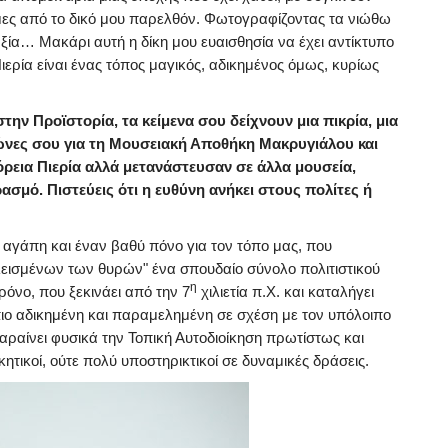
ήμες από το δικό μου παρελθόν. Φωτογραφίζοντας τα νιώθω
ξία… Μακάρι αυτή η δίκη μου ευαισθησία να έχει αντίκτυπο
ερία είναι ένας τόπος μαγικός, αδικημένος όμως, κυρίως
την Προϊστορία, τα κείμενα σου δείχνουν μια πικρία, μια
ώνες σου για τη Μουσειακή Αποθήκη Μακρυγιάλου και
όρεια Πιερία αλλά μετανάστευσαν σε άλλα μουσεία,
ασμό. Πιστεύεις ότι η ευθύνη ανήκει στους πολίτες ή
αγάπη και έναν βαθύ πόνο για τον τόπο μας, που
λεισμένων των θυρών" ένα σπουδαίο σύνολο πολιτιστικού
η
ρόνο, που ξεκινάει από την 7
χιλιετία π.Χ. και καταλήγει
 πιο αδικημένη και παραμελημένη σε σχέση με τον υπόλοιπο
αραίνει φυσικά την Τοπική Αυτοδιοίκηση πρωτίστως και
ικητικοί, ούτε πολύ υποστηρικτικοί σε δυναμικές δράσεις.