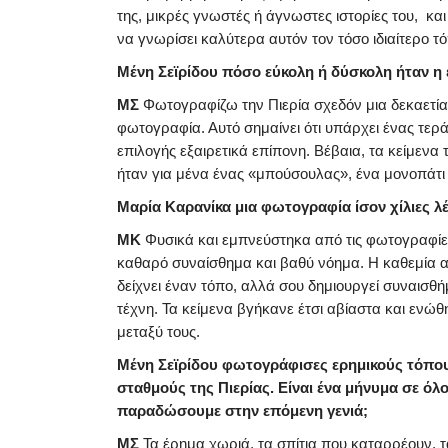
της, μικρές γνωστές ή άγνωστες ιστορίες του, κ
να γνωρίσει καλύτερα αυτόν τον τόσο ιδιαίτερο τ
Μένη Σεϊρίδου πόσο εύκολη ή δύσκολη ήταν η
ΜΣ
Φωτογραφίζω την Πιερία σχεδόν μια δεκαετία,
φωτογραφία. Αυτό σημαίνει ότι υπάρχει ένας τεράσ
επιλογής εξαιρετικά επίπονη. Βέβαια, τα κείμεν
ήταν για μένα ένας «μπούσουλας», ένα μονοπάτ
Μαρία Καρανίκα μια φωτογραφία ίσον χίλιες λέ
ΜΚ
Φυσικά και εμπνεύστηκα από τις φωτογραφίες
καθαρό συναίσθημα και βαθύ νόημα. Η καθεμία απ
δείχνει έναν τόπο, αλλά σου δημιουργεί συναισθ
τέχνη. Τα κείμενα βγήκανε έτσι αβίαστα και ενώθ
μεταξύ τους.
Μένη Σεϊρίδου φωτογράφισες ερημικούς τόπου
σταθμούς της Πιερίας. Είναι ένα μήνυμα σε όλ
παραδώσουμε στην επόμενη γενιά;
ΜΣ
Τα έρημα χωριά, τα σπίτια που καταρρέουν, τ