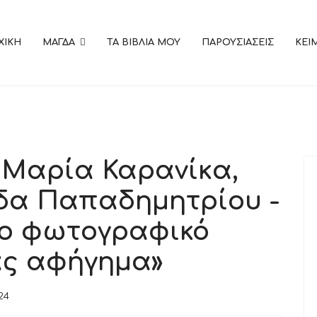
ΧΙΚΗ
ΜΑΓΔΑ
ΤΑ ΒΙΒΛΙΑ ΜΟΥ
ΠΑΡΟΥΣΙΑΣΕΙΣ
KEI
 Μαρία Καρανίκα,
δα Παπαδημητρίου -
το φωτογραφικό
ας αφήγημα»
24