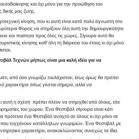
 αυτοδιοίκησης και όχι μόνο για την προώθηση του
ς δικής μας ζωής.
ογοτεχνική κίνηση, που κι αυτή είναι κατά πολύ άγνωστη στο
ευρύτεροι Φορείς να στηρίξουν όλη αυτή την δημιουργικότητα
ια και ποιότητα προς όλες τις χώρες. Σίγουρα αυτό θα
ριστικής κίνησης καθ’ όλη τη διάρκεια του έτους κι όχι μόνο
ισται.
ιβάλ Τεχνών μήπως είναι μια καλή ιδέα για να
μάτι, από όσο γνωρίζω τουλάχιστον, ίσως όμως θα πρέπει
πικό χαρακτήρα όπως γίνεται σήμερα, αλλά να
κι αυτή η σχέση πρέπει πλέον να στηριχθεί από όλους, είτε
ιρηματίες του χώρου. Ένα Φεστιβάλ σίγουρα είναι κάτι
α πρότεινα ένα Φεστιβάλ ανοιχτό σε όλους κι όχι μόνο σε
ν που τυγχάνουν κατάλληλων γνωριμιών. Ένα Φεστιβάλ με
υντηρητικό χαρακτήρα, ανακυκλώνοντας συνεχώς τα ίδια.