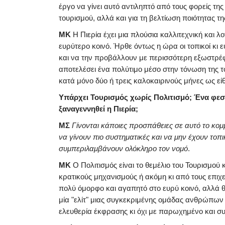
έργο να γίνει αυτό αντιληπτό από τους φορείς της
τουρισμού, αλλά και για τη βελτίωση ποιότητας τη
ΜΚ
Η Πιερία έχει μια πλούσια καλλιτεχνική και λ
ευρύτερο κοινό. Ήρθε όντως η ώρα οι τοπικοί κι 
και να την προβάλλουν με περισσότερη εξωστρέφε
αποτελέσει ένα πολύτιμο μέσο στην τόνωση της του
κατά μόνο δύο ή τρεις καλοκαιρινούς μήνες ως είθ
Υπάρχει Τουρισμός χωρίς Πολιτισμό; Ένα φεστ
ξαναγεννηθεί η Πιερία;
ΜΣ
Γίνονται κάποιες προσπάθειες σε αυτό το κομ
να γίνουν πιο συστηματικές και να μην έχουν το
συμπεριλαμβάνουν ολόκληρο τον νομό
.
ΜΚ
Ο Πολιτισμός είναι το θεμέλιο του Τουρισμού 
κρατικούς μηχανισμούς ή ακόμη κι από τους επιχε
πολύ όμορφο και αγαπητό στο ευρύ κοινό, αλλά θ
μία "ελίτ" μιας συγκεκριμένης ομάδας ανθρώπω
ελευθερία έκφρασης κι όχι με παρωχημένο και σ