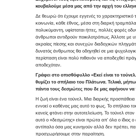
κουβαλούμε μέσα μας από την αρχή του ελλην
Δε θεωρώ ότι έχουμε εγγενές το χαρακτηριστικό τ
κοινωνία, κάθε έθνος, μέσα στη διαρκή τραμπάλα τ
πολυκύμαντη, υφίσταται ήττες, πολλές φορές οδυν
άνθρωποι αντιδρούν ποικιλοτρόπως. Άλλοτε με υ
ακραίας πίεσης και συνεχών διαδοχικών πληγμάτων
δυνατός άνθρωπος θα οδηγηθεί σε μια ψυχολογική 
περίσταση είναι πολύ πιθανόν να αποδεχθεί πράγ
αποδεχόταν.
Γράφει στο οπισθόφυλλο «Εκεί είναι το τούνελ. 
θυμίζει το σπήλαιο του Πλάτωνα. Τελικά, μήπ
πάντα τους δεσμώτες που δε μας αφήνουν να 
Η ζωή είναι ένα τούνελ. Μια διαρκής προσπάθεια
εννοεί ο καθένας μας αυτό το φως. Το σπήλαιο το
κανείς φτάνει στην αυτοτελείωση. Το τούνελ στον 
αυτό ο «δεσμώτης» είναι πρώτα απ' όλα ο ίδιος ο 
αντίπαλο όσα μας κυνηγούν αλλά δεν πρέπει, πα
προσχωρήσουμε στην παραίτηση.