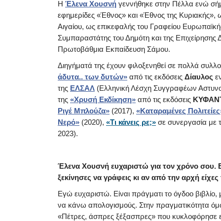
Η
Έλενα Χουσνή
γεννήθηκε στην Πέλλα ενώ σήμ
εφημερίδες «Έθνος» και «Έθνος της Κυριακής», 
Αιγαίου, ως επικεφαλής του Γραφείου Ευρωπαϊκή
Συμπαραστάτης του Δημότη και της Επιχείρησης 
Πρωτοβάθμια Εκπαίδευση Σάμου.
Διηγήματά της έχουν φιλοξενηθεί σε πολλά συλλο
άδυτα.. των δυτών»
από τις εκδόσεις
Δίαυλος
εν
της
ΕΛΣΑΛ
(Ελληνική Λέσχη Συγγραφέων Αστυνομι
της
«Χρυσή Εκδίκηση»
από τις εκδόσεις
ΚΥΦΑΝ
Ριγέ Μπλούζα»
(2017),
«Καταραμένες Πολιτείες
Νερό»
(2020),
«Τι κάνεις ρε;»
σε συνεργασία με 
2023).
Έλενα Χουσνή ευχαριστώ για τον χρόνο σου. Ε
ξεκίνησες να γράφεις κι αν από την αρχή είχες
Εγώ ευχαριστώ. Είναι πράγματι το όγδοο βιβλίο,
να κάνω απολογισμούς. Στην πραγματικότητα όμως 
«Πέτρες, άσπρες ξέξασπρες» που κυκλοφόρησε επί