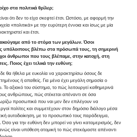
ίχο στα πολιτικά θρίλερ;
ίναι ότι δεν το είχα σκεφτεί έτσι. Ωστόσο, με αφορμή την
χεία «πολιτικά» με την ευρύτερη έννοια και ίσως με μία
κτηριστεί και έτσι.
ις ακούγαμε από το στόμα των μεγάλων. Όσοι
υς υπόλοιπους βλέπω στα πρόσωπά τους, τη σημερινή
συχοι άνθρωποι που τους βλέπαμε, στην κατοχή, στη
εις. Ποιος έχει τελικά την ευθύνη;
 δε θα ήθελα με ευκολία να χαρακτηρίσω όσους δε
ηττημένους ή απαθείς. Για μένα έχει μεγάλη σημασία ο
υ. Το αξιακό του σύστημα, το πώς λειτουργεί καθημερινά
ους ανθρώπους, πώς στέκεται απέναντι σε όσα
ρίζω προσωπικά που ναι μεν δεν επιλέγουν να
ργοί πολίτες και συμμετέχουν στον δημόσιο διάλογο μέσα
ική αυτοδιοίκηση, με το προσωπικό τους παράδειγμα,
 Όσο για την ευθύνη δεν μπορεί να γίνει καταμερισμός, δεν
φανώς είναι υπόθεση ατομική το πώς στεκόμαστε απέναντι
 δράση.