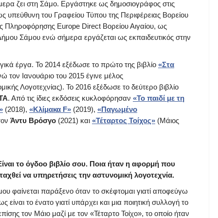
ερα ζει στη Σάμο. Εργάστηκε ως δημοσιογράφος στις
ως υπεύθυνη του Γραφείου Τύπου της Περιφέρειας Βορείου
ς Πληροφόρησης Europe Direct Βορείου Αιγαίου, ως
Δήμου Σάμου ενώ σήμερα εργάζεται ως εκπαιδευτικός στην
γικά έργα. Το 2014 εξέδωσε το πρώτο της βιβλίο
«Στα
ώ τον Ιανουάριο του 2015 έγινε μέλος
κής Λογοτεχνίας). To 2016 εξέδωσε το δεύτερο βιβλίο
ΤΑ
. Από τις ίδιες εκδόσεις κυκλοφόρησαν
«Το παιδί με τη
»
(2018),
«Κλίμακα F»
(2019),
«Παγωμένο
τον
Άντυ Βρόσγο
(2021) και
«Τέταρτος Τοίχος»
(Μάιος
ίναι το όγδοο βιβλίο σου. Ποια ήταν η αφορμή που
 ταχθεί να υπηρετήσεις την αστυνομική λογοτεχνία.
 μου φαίνεται παράξενο όταν το σκέφτομαι γιατί αποφεύγω
είναι το ένατο γιατί υπάρχει και μια ποιητική συλλογή το
σης τον Μάιο μαζί με τον «Τέταρτο Τοίχο», το οποίο ήταν