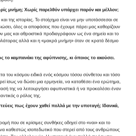
ρίς μνήμη; Χωρίς παρελθόν υπάρχει παρόν και μέλλον;
 και της ιστορίας. Το στοίχημα είναι να μην υποτάσσεσαι σε
βιώσει, όλες οι αποφάσεις που έχουμε πάρει μας καθορίζουν
ν μας και αθροιστικά προδιαγράφουν ως ένα σημείο και το
υλάτορας αλλά και η «μακρά μνήμη» όταν σε κρατά δέσμιο
ς το καμπανάκι της αφύπνισης, κι όποιος το ακούσει.
α του κόσμου ειδικά ενός κόσμου τόσου σύνθετου και τόσο
ί ίσως να δώσει μια ερμηνεία, να καταθέσει ένα ερώτημα,
ασή της να λειτουργήσει αφυπνιστικά ή να προκαλέσει έναν
αντικός ο ρόλος της.
ιστεύεις πως έχουν χαθεί πολλά με την υποταγή; Ιδανικά,
ομή που σε κρίσιμες συνθήκες οδηγεί στο «ναι» και το
 ένα καθεστώς ισοπεδωτικό που στερεί από τους ανθρώπους