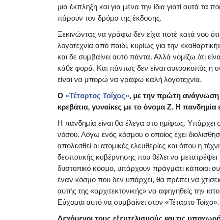
μια έκπληξη και για μένα την ίδια γιατί αυτά τα 
πάρουν τον δρόμο της έκδοσης.
Ξεκινώντας να γράφω δεν είχα ποτέ κατά νου ότ
λογοτεχνία από παιδί, κυρίως για την «καθαρτική
και δε συμβαίνει αυτό πάντα. Αλλά νομίζω ότι είνα
κάθε φορά. Και πάντως δεν είναι αυτοσκοπός η σ
είναι να μπορώ να γράφω καλή λογοτεχνία.
O
«Τέταρτος Τοίχος»
, με την πρώτη ανάγνωση 
κρεβάτια, γυναίκες με το όνομα Ζ. Η πανδημία 
Η πανδημία είναι θα έλεγα στο ημίφως. Υπάρχει 
νόσου. Λόγω ενός κόσμου ο οποίος έχει διολισθ
απολεσθεί οι ατομικές ελευθερίες και όπου η τέχν
δεσποτικής κυβέρνησης που θέλει να μετατρέψει 
δυστοπικό κόσμο, υπάρχουν πράγματι κάποιοι συμ
έναν κόσμο που δεν υπάρχει, θα πρέπει να χτίσει
αυτής της «αρχιτεκτονικής» να αφηγηθείς την ιστ
Εύχομαι αυτό να συμβαίνει στον «Τέταρτο Τοίχο».
Δεχόμενοι τους εξευτελισμούς και τις υποχωρή