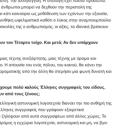
ν αγάπη. Την αλληλεγγύη. Η υποταγή έχει πολλά πρόσωπα.
ι άνθρωποι μπορεί να δεχθούν την περιστολή της
αι κάτι καινούριο ως μεθόδευση των εχόντων την εξουσία,
 συνθήκη ωφελιμιστικά καθότι ο λύκος στην αναμπουμπούλα
κολίες της ο ανθρωπισμός, οι αξίες, τα ιδανικά βρίσκουν
 τον Τέταρτο τοίχο. Και μετά; Αν δεν υπάρχουν
 μιας τέχνης ανεξάρτητης, μιας τέχνης με όραμα και
ο. Η απουσία του ενός πόλου, του κοινού, θα κάνει την
οραματικής από την άλλη θα στερήσει μια φωνή δυνατή και
έχουμε πολύ καλούς Έλληνες συγγραφείς του είδους.
υν από τους ξένους;
ληνική αστυνομική λογοτεχνία διανύει την πιο ανθηρή της
ι Έλληνες συγγραφείς που γράφουν εξαιρετικά
να ζηλέψουν από αυτά συγγραφέων από άλλες χώρες. Το
ρόμος η εγχώρια λογοτεχνία, αστυνομική και μη, να βγει