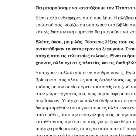
Θα μπορούσαμε να κατατάξουμε τον Τέταρτο το
Είναι πολύ ενδιαφέρον αυτό που λέτε. Η αλήθεια ε
ερώτησή σας, νομίζω ότι υπάρχουν στο βιβλίο στοι
κάπως διασταλτική ερμηνεία θα μπορούσε να χαρα
Βλέπε, άκου, μη μιλάς. Τέσσερις λέξεις που τ
αντιστάθηκαν τα κατάφεραν να ξεφύγουν. Στο
αποχή από τις τελευταίες εκλογές. Είναι οι ή
χούντα, αλλά όχι στις πλατείες και τις διαδηλώσ
Υπάρχουν πολλοί τρόποι να αντιδρά κανείς. Εγώ
βρίσκονται στις πλατείες και τις διαδηλώσεις ως 
τρόπος με τον οποίο πορεύεται κανείς στη ζωή το
στον χώρο εργασίας του, πώς συμπεριφέρεται στ
συμβαίνουν. Υπάρχουν πολλοί άνθρωποι που γνω
διαμαρτυρηθούν σε συγκεντρώσεις αλλά είναι ενε
από ομάδες, από την ενασχόλησή τους με την τοπ
καταθέτοντας την άποψή τους για μείζονα θέματα.
υπάρχει μαθηματικός τύπος για κάτι τέτοιο. Προ
στον κόσμο αλλά είναι και αναγκαία η συλλογική