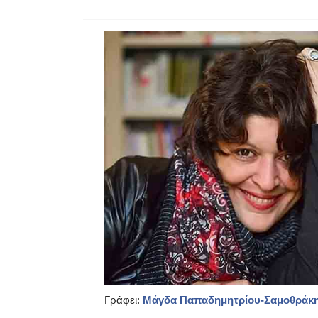
Γράφει:
Μάγδα Παπαδημητρίου-Σαμοθράκ