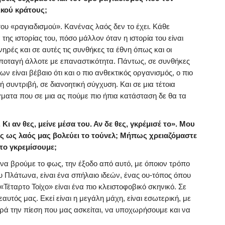
ικού κράτους;
ου «ραγιαδισμού». Κανένας λαός δεν το έχει. Κάθε
ης ιστορίας του, πόσο μάλλον όταν η ιστορία του είναι
ηρές και σε αυτές τις συνθήκες τα έθνη όπως και οι
ποταγή άλλοτε με επαναστικότητα. Πάντως, σε συνθήκες
 είναι βέβαιο ότι και ο πιο ανθεκτικός οργανισμός, ο πιο
συντριβή, σε διανοητική σύγχυση. Και σε μια τέτοια
ματα που σε μια ας πούμε πιο ήπια κατάσταση δε θα τα
Κι αν θες, μείνε μέσα του. Αν δε θες, γκρέμισέ το». Μου
ως ως λαός μας βολεύει το τούνελ; Μήπως χρειαζόμαστε
το γκρεμίσουμε;
 να βρούμε το φως, την έξοδο από αυτό, με όποιον τρόπο
υ Πλάτωνα, είναι ένα σπήλαιο ιδεών, ένας ου-τόπος όπου
«Τέταρτο Τοίχο» είναι ένα πιο κλειστοφοβικό σκηνικό. Σε
εαυτός μας. Εκεί είναι η μεγάλη μάχη, είναι εσωτερική, με
ρά την πίεση που μας ασκείται, να υποχωρήσουμε και να