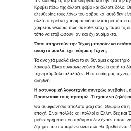
την ελευθερία, την αυτενέργεια και την ίδια τη
Κρύβει πίσω της άλλοτε φόβο και άλλοτε δόλο. Ο
ελευθερίας τους λόγω του φόβου και αυτό δεν είν
αλλά μπορεί να χρησιμοποιήσουν και μια τέτοια
χαίρεται. Θεωρώ πώς σε κάθε εποχή, παρά τις δυσ
τόπο να επιβιώσουν, αν και όχι αναίμακτα.
Όσοι υπηρετούν την Τέχνη μπορούν να σπάσουν
ανοιχτά μυαλά, έχει νόημα η Τέχνη;
Τα ανοιχτά μυαλά είναι το εν δυνάμει ακροατήριο
λογισμό. Είναι συγκοινωνούντα δοχεία αυτά τα δύ
τέχνη κύμβαλο αλαλάζον. Η απουσία μας τέχνης 
αληθινή.
Η αστυνομική λογοτεχνία συνεχώς ανεβαίνει, 
Προσωπικά τους προτιμώ. Τι έχουν να ζηλέψο
Θα συμφωνήσω απόλυτα μαζί σας. Θεωρώ ότι η ελ
εποχή. Είναι πολλές και πολλοί οι Ελληνίδες κα
μυθιστορήματα που πράγματι δεν έχουν τίποτε 
ζήτημα που παραμένει είναι πώς θα βρεθεί ένας δ