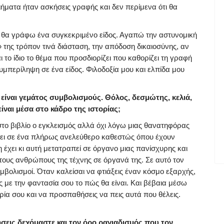
ποιήματα ήταν ασκήσεις γραφής και δεν περίμενα ότι θα
ι θα γράφω ένα συγκεκριμένο είδος. Αγαπώ την αστυνομική
» της τρόπον τινά διάσταση, την απόδοση δικαιοσύνης, αν
ι το ίδιο το θέμα που προσδιορίζει που καθορίζει τη γραφή
υμπερίληψη σε ένα είδος. Φιλοδοξία μου και ελπίδα μου
είναι γεμάτος συμβολισμούς. Θόλος, δεσμώτης, κελιά,
είναι μέσα στο κάδρο της ιστορίας;
στο βιβλίο ο εγκλεισμός αλλά όχι λόγω μιας θανατηφόρας
ήσει σε ένα πλήρως ανελεύθερο καθεστώς όπου έχουν
η έχει κι αυτή μετατραπεί σε όργανο μιας πανίσχυρης και
τους ανθρώπους της τέχνης σε όργανά της. Σε αυτό τον
βολισμοί. Όταν καλείσαι να φτιάξεις έναν κόσμο εξαρχής,
ς με την φαντασία σου το πώς θα είναι. Και βέβαια μέσω
ορία σου και να προσπαθήσεις να πεις αυτά που θέλεις.
σεις δεχόμαστε και τον όρο ραγιαδισμός που τον