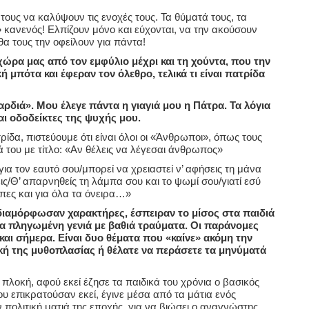
 τους να καλύψουν τις ενοχές τους. Τα θύματά τους, τα
κανενός! Ελπίζουν μόνο και εύχονται, να την ακούσουν
θα τους την οφείλουν για πάντα!
χώρα μας από τον εμφύλιο μέχρι και τη χούντα, που την
μπότα και έφεραν τον όλεθρο, τελικά τι είναι πατρίδα
καρδιά». Μου έλεγε πάντα η γιαγιά μου η Πάτρα. Τα λόγια
αι οδοδείκτες της ψυχής μου.
τρίδα, πιστεύουμε ότι είναι όλοι οι «Άνθρωποι», όπως τους
ά του με τίτλο: «Αν θέλεις να λέγεσαι άνθρωπος»
ια τον εαυτό σου/μπορεί να χρειαστεί ν’ αφήσεις τη μάνα
ις/Θ’ απαρνηθείς τη λάμπα σου και το ψωμί σου/γιατί εσύ
άμπες και για όλα τα όνειρα…»
διαμόρφωσαν χαρακτήρες, έσπειραν το μίσος στα παιδιά
ια πληγωμένη γενιά με βαθιά τραύματα. Οι παράνομες
και σήμερα. Είναι δυο θέματα που «καίνε» ακόμη την
οκή της μυθοπλασίας ή θέλατε να περάσετε τα μηνύματά
 πλοκή, αφού εκεί έζησε τα παιδικά του χρόνια ο βασικός
επικρατούσαν εκεί, έγινε μέσα από τα μάτια ενός
ν πολιτική ματιά της εποχής, για να βιώσει ο αναγνώστης