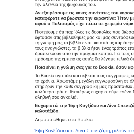
την αλήθεια της ψυχούλας του.
Αν εξαιρέσουμε τις κακές συνέπειες του κορον
καταφέρατε να βιώσετε την καραντίνα; Ήταν μι
αφού ο Πολιτισμός είχε πέσει σε χειμερία νάρκ
Πιστεύουμε ότι παρ’ όλες τις δυσκολίες που βιώσα
έφτασαν στις βιβλιοθήκες μας και μας συντρόφευα
τη γνώμη μας το βιβλίο είναι μια από τις κυριότερε
τους αναγνώστες, τα βιβλία ήταν ένας τρόπος επ
δραπετεύουν από την πραγματικότητα. Για τους σ
πρόσημο της εμπειρίας αυτής θα λέγαμε τελικά ότι
Ποια είναι η γνώμη σας για το Bookia, όσον 
Το Bookia αγαπάει και σέβεται τους συγγραφείς κα
τα χρόνια. Χρωστάμε μεγάλη ευγνωμοσύνη σε όλο
στηρίζουν την κάθε συγγραφική μας προσπάθεια,
καλύτερο τρόπο. Ιδιαιτέρως ευχαριστούμε εσένα Μ
αληθινή σου αγκαλιά.
Ευχαριστώ την Έφη Καγξίδου και Λίνα Σπεντζάρ
καλοτάξιδο.
Δημοσιεύθηκε στο Bookia
Έφη Καγξίδου και Λίνα Σπεντζάρη, μιλούν σ