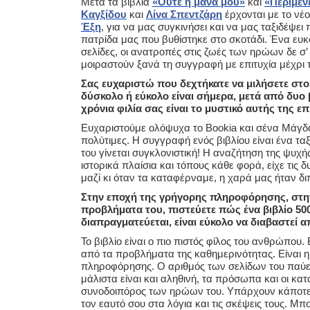
Μετά τα βιβλία
«Ούτε η μάνα μου»
και
«Περίμεν
Καγξίδου
και
Λίνα Σπεντζάρη
έρχονται με το νέο
Έξη
, για να μας συγκινήσει και να μας ταξιδέψει
πατρίδα μας που βυθίστηκε στο σκοτάδι. Ένα ευκ
σελίδες, οι ανατροπές στις ζωές των ηρώων δε σ
μοιραστούν ξανά τη συγγραφή με επιτυχία μέχρι τώ
Σας ευχαριστώ που δεχτήκατε να μιλήσετε στο 
δύσκολο ή εύκολο είναι σήμερα, μετά από δυο 
χρόνια φιλία σας είναι το μυστικό αυτής της επ
Ευχαριστούμε ολόψυχα το Bookia και σένα Μάγδα μ
πολύτιμες. Η συγγραφή ενός βιβλίου είναι ένα ταξ
του γίνεται συγκλονιστική! Η αναζήτηση της ψυχή
ιστορικά πλαίσια και τόπους κάθε φορά, είχε τις δυ
μαζί κι όταν τα καταφέρναμε, η χαρά μας ήταν δι
Στην εποχή της γρήγορης πληροφόρησης, στην
προβλήματα του, πιστεύετε πώς ένα βιβλίο 500
διαπραγματεύεται, είναι εύκολο να διαβαστεί
Το βιβλίο είναι ο πιο πιστός φίλος του ανθρώπου.
από τα προβλήματα της καθημερινότητας. Είναι 
πληροφόρησης. Ο αριθμός των σελίδων του παύει 
μάλιστα είναι και αληθινή, τα πρόσωπα και οι κα
συνοδοιπόρος των ηρώων του. Υπάρχουν κάποτε στ
τον εαυτό σου στα λόγια και τις σκέψεις τους. Μπ