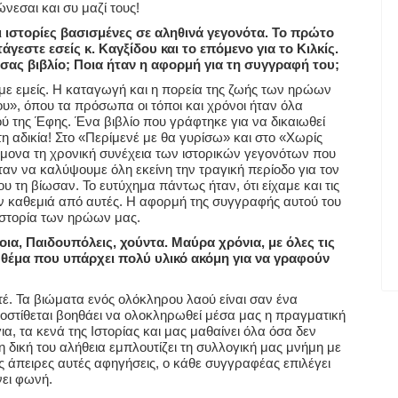
νεσαι και συ μαζί τους!
 ιστορίες βασισμένες σε αληθινά γεγονότα. Το πρώτο
γεστε εσείς κ. Καγξίδου και το επόμενο για το Κιλκίς.
ο σας βιβλίο; Ποια ήταν η αφορμή για τη συγγραφή του;
ουμε εμείς. Η καταγωγή και η πορεία της ζωής των ηρώων
ου», όπου τα πρόσωπα οι τόποι και χρόνοι ήταν όλα
ύ της Έφης. Ένα βιβλίο που γράφτηκε για να δικαιωθεί
 αδικία! Στο «Περίμενέ με θα γυρίσω» και στο «Χωρίς
ώμονα τη χρονική συνέχεια των ιστορικών γεγονότων που
αν να καλύψουμε όλη εκείνη την τραγική περίοδο για τον
τη βίωσαν. Το ευτύχημα πάντως ήταν, ότι είχαμε και τις
την καθεμιά από αυτές. Η αφορμή της συγγραφής αυτού του
ιστορία των ηρώων μας.
οια, Παιδουπόλεις, χούντα. Μαύρα χρόνια, με όλες τις
α θέμα που υπάρχει πολύ υλικό ακόμη για να γραφούν
οτέ. Τα βιώματα ενός ολόκληρου λαού είναι σαν ένα
οστίθεται βοηθάει να ολοκληρωθεί μέσα μας η πραγματική
α, τα κενά της Ιστορίας και μας μαθαίνει όλα όσα δεν
 δική του αλήθεια εμπλουτίζει τη συλλογική μας μνήμη με
ς άπειρες αυτές αφηγήσεις, ο κάθε συγγραφέας επιλέγει
νει φωνή.