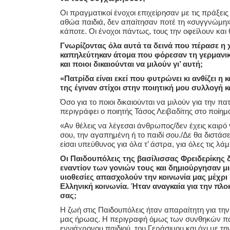
Οι πραγματικοί ένοχοι επιχείρησαν με τις πράξεις
αθώα παιδιά, δεν απαίτησαν ποτέ τη «συγγνώμη» 
κάποτε. Οι ένοχοι πάντως, τους την οφείλουν και 
Γνωρίζοντας όλα αυτά τα δεινά που πέρασε η 
καπηλεύτηκαν άτομα που φόρεσαν τη γερμανική 
και ποιοι δικαιούνται να μιλούν γι’ αυτή;
«Πατρίδα είναι εκεί που φυτρώνει κι ανθίζει η 
της έγιναν στίχοι στην ποιητική μου συλλογή κ
Όσο για το ποιοι δικαιούνται να μιλούν για την πα
περιγράφει ο ποιητής Τάσος Λειβαδίτης στο ποίημ
«Αν θέλεις να λέγεσαι άνθρωπος/δεν έχεις καιρό γ
σου, την αγαπημένη ή το παιδί σου./Δε θα διστάσε
είσαι υπεύθυνος για όλα τ’ άστρα, για όλες τις λ
Οι Παιδουπόλεις της βασίλισσας Φρειδερίκης 
εναντίον των γονιών τους και δημιούργησαν μ
υιοθεσίες απασχολούν την κοινωνία μας μέχρι 
Ελληνική κοινωνία. Ήταν αναγκαία για την πλ
σας;
Η ζωή στις Παιδουπόλεις ήταν απαραίτητη για την
μας ήρωας. Η περιγραφή όμως των συνθηκών που 
εννιάχρονου παιδιού, του Γεράσιμου και όχι με τη