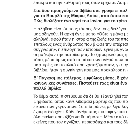
έπακρο και την κάθαρσή τους όταν έρχεται. Λυτρώ
Στα δυο προηγούμενα βιβλία σας γράφετε πάλι
για τα Βουρλά της Μικράς Ασίας, από όπου κατά
Πώς διαλέξατε ένα νησί του Ιονίου για το τρίτ
Η αλήθεια είναι ότι τους τόπους δεν τους διαλέγ
μας οδηγούν. Η αρχή έγινε με το «Ούτε η μάνα μ
αληθινά, αφού ήταν η ιστορία της ζωής του παππο
επιτέλους ένας άνθρωπος που βίωσε την υπέρτατη
συγγνώμη», η επιλογή των ιστοριών έγινε με γν
σημάδεψαν την πατρίδα μας. Το ζητούμενό μας ήτ
τόπο, μέσα όμως από τα μάτια των ανθρώπων που 
μαρτυρίες και το υλικό που χρειαζόμασταν, για 
βιβλίου, ήταν η συγκίνηση που μας προκάλεσε η 
Β’ Παγκόσμιος πόλεμος, εμφύλιος μίσος, διχόν
κοινωνικές συνέπειες. Πιστεύετε πως είναι έν
πολλά βιβλία;
Το θέμα αυτό, πιστεύουμε ότι δε θα εξαντληθεί π
ψηφιδωτό, όπου κάθε λιθαράκι μαρτυρίας που πρ
εικόνα των γεγονότων. Συμπληρώνει, με λίγα λόγι
έχουμε διδαχθεί. Κάθε άνθρωπος που αφηγείται τη
όλα εκείνα που αξίζει να θυμόμαστε. Μέσα από τι
εκείνες που τον αγγίζουν περισσότερο και τους δί