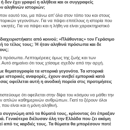
ή δεν έχει γραφεί η αλήθεια και οι συγγραφείς
 αληθινών ιστοριών;
τον εαυτό του, μα πάνω απ’ όλα στον τόπο του και στους
στορικών γεγονότων. Για να πάψει επιτέλους η ιστορία που
ικητές. Για να πάψει και η λήθη να είναι χαρακτηριστικό
ς διαχειριστήκατε από κοινού; «Πλάθοντας» τον Γεράσιμο
ή το τέλος τους; Ή ήταν αληθινά πρόσωπα και δε
τους;
νά πρόσωπα. Λεπτομέρειες όμως της ζωής και των
Αυτό σημαίνει ότι τους χτίσαμε σχεδόν από την αρχή.
ε θεματογραφία τα ιστορικά γεγονότα. Τα ιστορικά
με ιστορικές αναφορές, έχουν ανεβεί εμπορικά κατά
 σας οφείλεται αυτή η ανοδική πορεία στις προτιμήσεις
στεύουμε ότι οφείλεται στην δίψα του κόσμου να μάθει την
των απλών καθημερινών ανθρώπων. Γιατί το ξέρουν όλοι
, που είναι και η μόνη αληθινή.
ια συγγνώμη από τα θύματά τους, κρίνοντας ότι έπραξαν
κά. Γενικότερα διέλυσαν όλη την Ελλάδα που ζει ακόμη
εί από τις καρδιές τους. Τα θύματα θα μπορέσουν ποτέ