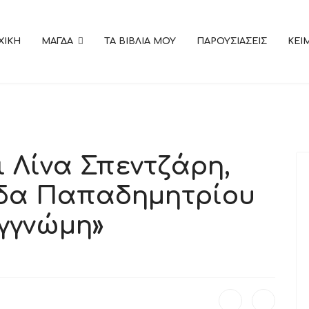
ΧΙΚΗ
ΜΑΓΔΑ
ΤΑ ΒΙΒΛΙΑ ΜΟΥ
ΠΑΡΟΥΣΙΑΣΕΙΣ
KEI
ι Λίνα Σπεντζάρη,
γδα Παπαδημητρίου
υγγνώμη»