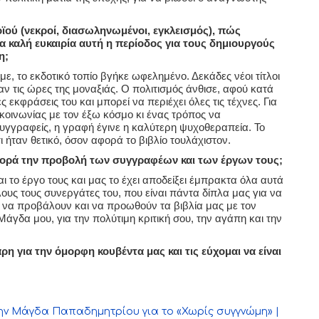
οϊού (νεκροί, διασωληνωμένοι, εγκλεισμός), πώς
α καλή ευκαιρία αυτή η περίοδος για τους δημιουργούς
η;
με, το εκδοτικό τοπίο βγήκε ωφελημένο. Δεκάδες νέοι τίτλοι
ν τις ώρες της μοναξιάς. Ο πολιτισμός άνθισε, αφού κατά
ς εκφράσεις του και μπορεί να περιέχει όλες τις τέχνες. Για
ικοινωνίας με τον έξω κόσμο κι ένας τρόπος να
υγγραφείς, η γραφή έγινε η καλύτερη ψυχοθεραπεία. Το
 ήταν θετικό, όσον αφορά το βιβλίο τουλάχιστον.
αφορά την προβολή των συγγραφέων και των έργων τους;
ι το έργο τους και μας το έχει αποδείξει έμπρακτα όλα αυτά
υς τους συνεργάτες του, που είναι πάντα δίπλα μας για να
 να προβάλουν και να προωθούν τα βιβλία μας με τον
άγδα μου, για την πολύτιμη κριτική σου, την αγάπη και την
η για την όμορφη κουβέντα μας και τις εύχομαι να είναι
την Μάγδα Παπαδημητρίου για το «Χωρίς συγγνώμη» |