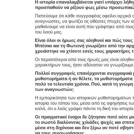
Η ιστορία επαναλαμβάνεται γιατί υπάρχει λήθη 
προσπαθούν να ρίξουν φως μέσω προσωπικών
Πιστεύουμε ότι κάθε συγγραφέας οφείλει αρχικά σ
αναγνώστες, να φωτίζει τις αθέατες πτυχές των ι
μαθαίνουμε να είναι αυτή που γράφτηκε από τους ν
του λαού μας.
Είναι όλοι οι ήρωες σας αληθινοί και πώς του
Μπέσκο και τη Φωτεινή γνωρίζατε από την αρχ
χρειάστηκε να χτίσετε εσείς τους χαρακτήρες 
Οι περισσότεροι από τους ήρωές μας είναι αληθι
χαρακτήρων τους, ήταν αδύνατον να γνωρίζουμε. 
Πολλοί συγγραφείς επανέρχονται συγγραφικά μ
μυθιστορήματα ή αν θέλετε, τα μυθιστορήματα 
πολύ τα τελευταία χρόνια. Πού, κατά τη γνώμη
των αναγνωστών;
Η εμπορικότητα των ιστορικών μυθιστορημάτων πι
ιστορία του τόπου του, μέσα από τις αφηγήσεις 
καλά, ότι ο λαός γράφει πάντα τη δική του ιστορία
Οι πραγματικοί ένοχοι δε ζήτησαν ποτέ ούτε μ
το σωστό διαλύοντας χιλιάδες ψυχές και σπιτι
μέσα στη διχόνοια και δεν ξέρω αν ποτέ σβηστ
να τους συγχωρήσουν;