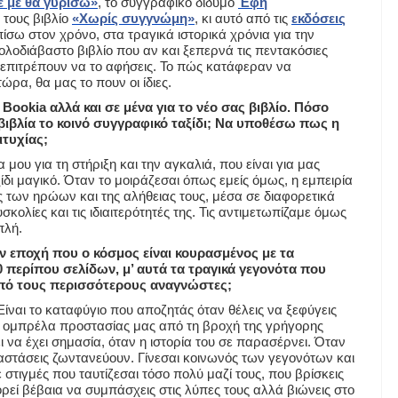
ε με θα γυρίσω»
, το συγγραφικό δίδυμο
Έφη
 τους βιβλίο
«Χωρίς συγγνώμη»
, κι αυτό από τις
εκδόσεις
 πίσω στον χρόνο, στα τραγικά ιστορικά χρόνια για την
ολοδιάβαστο βιβλίο που αν και ξεπερνά τις πεντακόσιες
’ επιτρέπουν να το αφήσεις. Το πώς κατάφεραν να
ρα, θα μας το πουν οι ίδιες.
Bookia αλλά και σε μένα για το νέο σας βιβλίο. Πόσο
βιβλία το κοινό συγγραφικό ταξίδι; Να υποθέσω πως η
ιτυχίας;
ου για τη στήριξη και την αγκαλιά, που είναι για μας
ίδι μαγικό. Όταν το μοιράζεσαι όπως εμείς όμως, η εμπειρία
ς των ηρώων και της αλήθειας τους, μέσα σε διαφορετικά
σκολίες και τις ιδιαιτερότητές της. Τις αντιμετωπίζαμε όμως
πλή.
 εποχή που ο κόσμος είναι κουρασμένος με τα
 περίπου σελίδων, μ’ αυτά τα τραγικά γεγονότα που
 από τους περισσότερους αναγνώστες;
 Είναι το καταφύγιο που αποζητάς όταν θέλεις να ξεφύγεις
η ομπρέλα προστασίας μας από τη βροχή της γρήγορης
να έχει σημασία, όταν η ιστορία του σε παρασέρνει. Όταν
ταστάσεις ζωντανεύουν. Γίνεσαι κοινωνός των γεγονότων και
ιγμές που ταυτίζεσαι τόσο πολύ μαζί τους, που βρίσκεις
ορεί βέβαια να συμπάσχεις στις λύπες τους αλλά βιώνεις στο