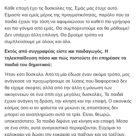
Κάθε εποχή έχει τις δυσκολίες της. Εμάς μας έτυχε αυτό.
Είμαστε και εμείς μέρος της πραγματικότητας, παρόλο που τα
παιδιά έχουν την τάση να αφομοιώνουν το καθετί πιο γρήγορα
και πιο γόνιμα από εμάς. Θα συμπορευτούμε και θα μάθουμε!
Δεν υπάρχει άλλη επιλογή. Θα βρούμε τρόπο να
συμπλεύσουμε με όλους και όλα.
Εκτός από συγγραφέας είστε και παιδαγωγός. Η
τηλεκπαίδευση πόσο και πώς πιστεύετε ότι επηρέασε τα
παιδιά του δημοτικού;
Ήταν κάτι δύσκολο. Από τη μία έδωσε έναν ακόμα τρόπο, μας
ανάγκασε να προχωρήσουμε σε λύσεις που διαφορετικά δεν
θα είχαμε σκεφτεί, αλλά από την άλλη η μόνωση των
οικογενειών σε ένα σπίτι είχε μεγάλες δυσκολίες. Τα παιδιά
έχουν ανάγκη τη δράση, την κίνηση και την επαφή. Ο εικονικός
κόσμος όσο κι αν φαίνεται να μειώνει τις αποστάσεις δεν
μπορεί να αναπληρώσει αυτά τα τρία. Είναι, θεωρώ,
υποκατάστατο. Τα παιδιά διψάνε για κίνηση και επαφή. Μέσα
σε ένα σπίτι, αυτά αναγκαστικά περιορίζονται. Εύχομαι το
καλοκαίρι να δώσει την ευκαιρία να παίξουν και να τρέξουν.