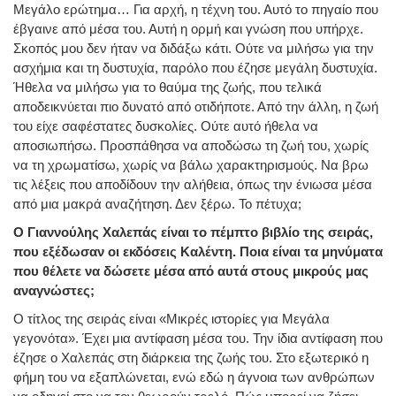
Μεγάλο ερώτημα… Για αρχή, η τέχνη του. Αυτό το πηγαίο που
έβγαινε από μέσα του. Αυτή η ορμή και γνώση που υπήρχε.
Σκοπός μου δεν ήταν να διδάξω κάτι. Ούτε να μιλήσω για την
ασχήμια και τη δυστυχία, παρόλο που έζησε μεγάλη δυστυχία.
Ήθελα να μιλήσω για το θαύμα της ζωής, που τελικά
αποδεικνύεται πιο δυνατό από οτιδήποτε. Από την άλλη, η ζωή
του είχε σαφέστατες δυσκολίες. Ούτε αυτό ήθελα να
αποσιωπήσω. Προσπάθησα να αποδώσω τη ζωή του, χωρίς
να τη χρωματίσω, χωρίς να βάλω χαρακτηρισμούς. Να βρω
τις λέξεις που αποδίδουν την αλήθεια, όπως την ένιωσα μέσα
από μια μακρά αναζήτηση. Δεν ξέρω. Το πέτυχα;
Ο Γιαννούλης Χαλεπάς είναι το πέμπτο βιβλίο της σειράς,
που εξέδωσαν οι εκδόσεις Καλέντη. Ποια είναι τα μηνύματα
που θέλετε να δώσετε μέσα από αυτά στους μικρούς μας
αναγνώστες;
Ο τίτλος της σειράς είναι «Μικρές ιστορίες για Μεγάλα
γεγονότα». Έχει μια αντίφαση μέσα του. Την ίδια αντίφαση που
έζησε ο Χαλεπάς στη διάρκεια της ζωής του. Στο εξωτερικό η
φήμη του να εξαπλώνεται, ενώ εδώ η άγνοια των ανθρώπων