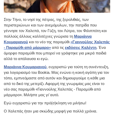
Στην Τήνο, το νησί της πέτρας, της ξερολιθιάς, των
περιστεριώνων και των ανεμόμυλων, την πατρίδα που
γέννησε τον Χαλεπά, τον Γύζη, τον Λύτρα, τον Φιλιππότη και
πολλούς άλλους καλλιτέχνες γνώρισα τη
Μαριάννα
Κουμαριανού
και το νέο της παραμύθι
«Γιαννούλης Χαλεπάς
- Παραμύθι από μάρμαρο»
από τις
εκδόσεις Καλέντη
. Ένα
όμορφο παραμύθι που μπορεί να γράφτηκε για μικρά παιδιά
αλλά το απόλαυσα κι εγώ.
Μαριάννα Κουμαριανού
, ευχαριστώ για τούτη τη συνέντευξη,
για λογαριασμό του Bookia. Μας ενώνει η κοινή αγάπη για τον
τόπο, εμπνεόμαστε από αυτόν και δημιουργούμε η κάθε μια
από το δικό της μετερίζι. Αφορμή της γνωριμίας μας είναι το
νέο σας παραμύθι «Γιαννούλης Χαλεπάς - Παραμύθι από
μάρμαρο». Μιλήστε μας γι’ αυτό.
Εγώ ευχαριστώ για την πρό(σ)κληση να μιλήσω!
Ο Χαλεπάς ήταν μια σκιώδης μορφή για πολλά χρόνια.