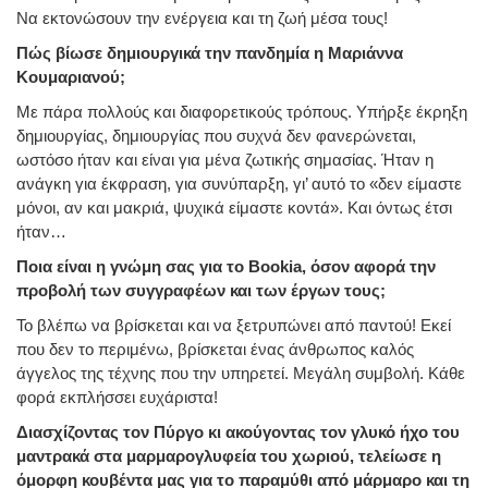
Να εκτονώσουν την ενέργεια και τη ζωή μέσα τους!
Πώς βίωσε δημιουργικά την πανδημία η Μαριάννα
Κουμαριανού;
Με πάρα πολλούς και διαφορετικούς τρόπους. Υπήρξε έκρηξη
δημιουργίας, δημιουργίας που συχνά δεν φανερώνεται,
ωστόσο ήταν και είναι για μένα ζωτικής σημασίας. Ήταν η
ανάγκη για έκφραση, για συνύπαρξη, γι’ αυτό το «δεν είμαστε
μόνοι, αν και μακριά, ψυχικά είμαστε κοντά». Και όντως έτσι
ήταν…
Ποια είναι η γνώμη σας για το Bookia, όσον αφορά την
προβολή των συγγραφέων και των έργων τους;
Το βλέπω να βρίσκεται και να ξετρυπώνει από παντού! Εκεί
που δεν το περιμένω, βρίσκεται ένας άνθρωπος καλός
άγγελος της τέχνης που την υπηρετεί. Μεγάλη συμβολή. Κάθε
φορά εκπλήσσει ευχάριστα!
Διασχίζοντας τον Πύργο κι ακούγοντας τον γλυκό ήχο του
μαντρακά στα μαρμαρογλυφεία του χωριού, τελείωσε η
όμορφη κουβέντα μας για το παραμύθι από μάρμαρο και τη