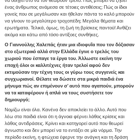
να οδηγεί στο να τον θεωρούν τρελό. Πώς μπορεί να ζήσει
ένας άνθρωπος ανάμεσα σε τέτοιες αντιθέσεις; Πώς οι ίδιοι
γονείς που σε μεγάλωσαν και ήθελαν πάντα το καλό μπορούν
να γίνουν το μεγαλύτερο τροχοπέδη; Μεγάλα θέματα και
ερωτήματα. Τελικά, όμως, τη ζωή τη βρίσκεις παντού! Ανθίζει
ακόμα και κάτω από τόσο αντίξοες συνθήκες.
Ο Γιαννούλης Χαλεπάς ήταν μια ιδιοφυΐα που τον δόξασαν
στο εξωτερικό αλλά στην Ελλάδα έγινε ο τρελός του
χωριού που έσπαγε τα έργα του. Άλλωστε εκείνη την
εποχή όλοι οι καλλιτέχνες ήταν τρελοί αφού δεν
εκτιμούσαν την τέχνη τους οι γύρω τους συγγενείς και
συγχωριανοί. Θέλατε να δώσετε στα μικρά παιδιά ένα
μήνυμα πώς αν επιμένουν σ’ αυτό που αγαπούν, μπορούν
να τα καταφέρουν ή απλά να τους συστήσετε τον
δημιουργό;
Νομίζω είναι όλα. Κανένα δεν αποκλείει το άλλο. Αυτό που
λέω στα παιδιά είναι ότι η άγνοια φέρνει λάθος κρίσεις και
λάθος αντιδράσεις. Κρίνει και κατηγορεί αυτό που θεωρεί
άγνωστο και δεν μπορεί να το εντάξει σε μία νόρμα. Την
περίοδο εκείνη, η φτώχεια έφερνε την ανάγκη και τη δράση