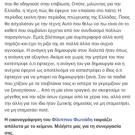
που θα οδηγούσε στην επιβίωση. Οπότε, μιλώντας για την
Ελλάδα, η τέχνη πώς θα έφερνε τον επιούσιο στο πιάτο; Η
περίοδος εκείνη ήταν περίοδος πτώχευσης της Ελλάδας. Ποιος
θα ασχολιόταν με την τέχνη; Αυτό που θέλω να πω είναι ότι το
καθετί που συμβαίνει έρχεται από τον συνδυασμό πολλών
παραγόντων. Εμείς βλέπουμε μια συμπεριφορά αλλά αυτή
πηγάζει και έχει τη ρίζα της σε πολλά άλλα που συχνά
αγνοούμε. Η ανάγκη για δημιουργία στον Χαλεπά ήταν όπως
η ανάγκη για οξυγόνο. Ακόμα και χωρίς την μητέρα του που
κατέστρεφε ό,τι έφτιαχνε, η ανάγκη του για δημιουργία και η
ανέχεια έφερνε ως αποτέλεσμα να καταστρέφει ο ίδιος ό,τι
έφτιαχνε για να μπορεί να δημιουργήσει ξανά. Σαν τα παιδιά
που χτίζουν με τα τουβλάκια τους κι ύστερα τα γκρεμίζουν για
να ξαναχτίσουν… Από τη μία είναι τραγικό, αν σκεφτούμε το
μέγεθος και την αξία όσων έχουμε από τα χέρια του, αλλά από
την άλλη για τον ίδιο ήταν ζωτικής σημασίας να μη σταματήσει,
να μη σταματάει ποτέ.
Η εικονογράφηση του
Φίλιππου Φωτιάδη
ταιριάζει
απόλυτα με το κείμενο. Μιλήστε μας για τη συνεργασία
σας.