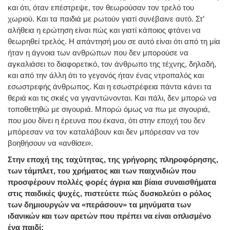
και ότι, όταν επέστρεψε, τον θεωρούσαν τον τρελό του
χωριού. Και τα παιδιά με ρωτούν γιατί συνέβαινε αυτό. Στ’
αλήθεια η ερώτηση είναι πώς και γιατί κάποιος φτάνει να
θεωρηθεί τρελός. Η απάντησή μου σε αυτό είναι ότι από τη μία
ήταν η άγνοια των ανθρώπων που δεν μπορούσε να
αγκαλιάσει το διαφορετικό, τον άνθρωπο της τέχνης, δηλαδή,
και από την άλλη ότι το γεγονός ήταν ένας ντροπαλός και
εσωστρεφής άνθρωπος. Και η εσωστρέφεια πάντα κάνει τα
θεριά και τις σκιές να γιγαντώνονται. Και πάλι, δεν μπορώ να
τοποθετηθώ με σιγουριά. Μπορώ όμως να πω με σιγουριά,
που μου δίνει η έρευνα που έκανα, ότι στην εποχή του δεν
μπόρεσαν να τον καταλάβουν και δεν μπόρεσαν να τον
βοηθήσουν να «ανθίσει».
Στην εποχή της ταχύτητας, της γρήγορης πληροφόρησης,
των τάμπλετ, του χρήματος και των παιχνιδιών που
προσφέρουν πολλές φορές άγρια και βίαια συναισθήματα
στις παιδικές ψυχές, πιστεύετε πώς δυσκολεύει ο ρόλος
των δημιουργών να «περάσουν» τα μηνύματα των
ιδανικών και των αρετών που πρέπει να είναι οπλισμένο
ένα παιδί;