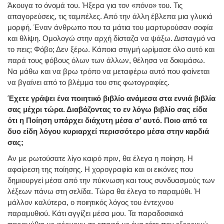
Άκουγα το όνομά του. Ήξερα για τον «πόνο» του. Τις
απαγορεύσεις, τις ταμπέλες. Από την άλλη έβλεπα μια γλυκιά
μορφή. Έναν άνθρωπο που τα μάτια του μαρτυρούσαν σοφία
και θλίψη. Ομολογώ στην αρχή δίσταζα να ψάξω. Δισταγμό να
το πεις; Φόβο; Δεν ξέρω. Κάποια στιγμή ωρίμασε όλο αυτό και
παρά τους φόβους όλων των άλλων, θέλησα να δοκιμάσω.
Να μάθω και να βρω τρόπο να μεταφέρω αυτό που φαίνεται
να βγαίνει από το βλέμμα του στις φωτογραφίες.
Έχετε γράψει ένα ποιητικό βιβλίο ανάμεσα στα εννιά βιβλία
σας μέχρι τώρα. Διαβάζοντας το εν λόγω βιβλίο σας είδα
ότι η Ποίηση υπάρχει διάχυτη μέσα σ’ αυτό. Ποιο από τα
δυο είδη λόγου κυριαρχεί περισσότερο μέσα στην καρδιά
σας;
Αν με ρωτούσατε λίγο καιρό πριν, θα έλεγα η ποίηση. Η
αφαίρεση της ποίησης. Η χορογραφία και οι εικόνες που
δημιουργεί μέσα από την πύκνωση και τους συνδυασμούς των
λέξεων πάνω στη σελίδα. Τώρα θα έλεγα το παραμύθι. Ή
μάλλον καλύτερα, ο ποιητικός λόγος του έντεχνου
παραμυθιού. Κάτι αγγίζει μέσα μου. Τα παραδοσιακά