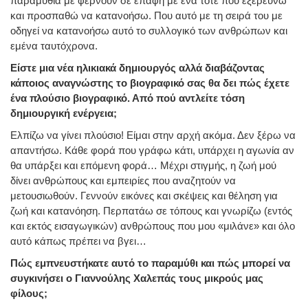
παραμύθια με φέρνουν σε επαφή με ένα τότε που εξερευνώ
και προσπαθώ να κατανοήσω. Που αυτό με τη σειρά του με
οδηγεί να κατανοήσω αυτό το συλλογικό των ανθρώπων και
εμένα ταυτόχρονα.
Είστε μια νέα ηλικιακά δημιουργός αλλά διαβάζοντας
κάποιος αναγνώστης το βιογραφικό σας θα δει πώς έχετε
ένα πλούσιο βιογραφικό. Από πού αντλείτε τόση
δημιουργική ενέργεια;
Ελπίζω να γίνει πλούσιο! Είμαι στην αρχή ακόμα. Δεν ξέρω να
απαντήσω. Κάθε φορά που γράφω κάτι, υπάρχει η αγωνία αν
θα υπάρξει και επόμενη φορά… Μέχρι στιγμής, η ζωή μού
δίνει ανθρώπους και εμπειρίες που αναζητούν να
μετουσιωθούν. Γεννούν εικόνες και σκέψεις και θέληση για
ζωή και κατανόηση. Περπατάω σε τόπους και γνωρίζω (εντός
και εκτός εισαγωγικών) ανθρώπους που μου «μιλάνε» και όλο
αυτό κάπως πρέπει να βγει…
Πώς εμπνευστήκατε αυτό το παραμύθι και πώς μπορεί να
συγκινήσει ο Γιαννούλης Χαλεπάς τους μικρούς μας
φίλους;