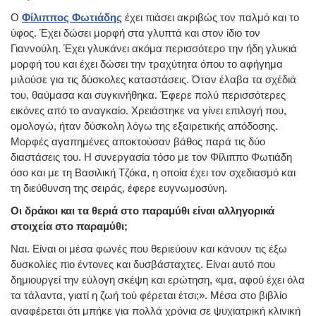
Ο
Φίλιππος Φωτιάδης
έχει πιάσει ακριβώς τον παλμό και το
ύφος. Έχει δώσει μορφή στα γλυπτά και στον ίδιο τον
Γιαννούλη. Έχει γλυκάνει ακόμα περισσότερο την ήδη γλυκιά
μορφή του και έχει δώσει την τραχύτητα όπου το αφήγημα
μιλούσε για τις δύσκολες καταστάσεις. Όταν έλαβα τα σχέδιά
του, θαύμασα και συγκινήθηκα. Έφερε πολύ περισσότερες
εικόνες από το αναγκαίο. Χρειάστηκε να γίνει επιλογή που,
ομολογώ, ήταν δύσκολη λόγω της εξαιρετικής απόδοσης.
Μορφές αγαπημένες αποκτούσαν βάθος παρά τις δύο
διαστάσεις του. Η συνεργασία τόσο με τον Φίλιππο Φωτιάδη
όσο και με τη Βασιλική Τζόκα, η οποία έχει τον σχεδιασμό και
τη διεύθυνση της σειράς, έφερε ευγνωμοσύνη.
Οι δράκοι και τα θεριά στο παραμύθι είναι αλληγορικά
στοιχεία στο παραμύθι;
Ναι. Είναι οι μέσα φωνές που θεριεύουν και κάνουν τις έξω
δυσκολίες πιο έντονες και δυσβάσταχτες. Είναι αυτό που
δημιουργεί την εύλογη σκέψη και ερώτηση, «μα, αφού έχει όλα
τα τάλαντα, γιατί η ζωή τού φέρεται έτσι;». Μέσα στο βιβλίο
αναφέρεται ότι μπήκε για πολλά χρόνια σε ψυχιατρική κλινική