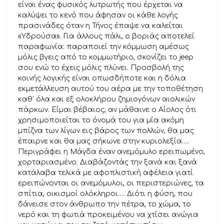
είναι ένας φυσικός λυτρωτής που έρχεται να
καλύψει το κενό που άφησαν οι κάθε λογής
πρασινάδες όταν η Τήνος έπαψε να καλείται
«Υδρούσα». Για άλλους πάλι, ο βοριάς αποτελεί
παραφωνία: παραποιεί την κόμμωση αμέσως
μόλις βγεις από το κομμωτήριο, σκονίζει το jeep
σου ενώ το έχεις μόλις πλύνει. Προσβολή της
κοινής λογικής είναι οπωσδήποτε και η δόλια
εκμετάλλευση αυτού του αέρα με την τοποθέτηση
καθ’ όλα και εξ ολοκλήρου ζημιογόνων αιολικών
πάρκων. Είμαι βέβαιος, αν μάθαινε ο Αίολος ότι
χρησιμοποιείται το όνομά του για μία ακόμη
μπίζνα των λίγων εις βάρος των πολλών, θα μας
έπαιρνε και θα μας σήκωνε στην κυριολεξία….
Περιγράφει η Μάγδα έναν ανεμόμυλο ερειπωμένο,
χορταριασμένο. Διαβάζοντάς την ξανά και ξανά
κατάλαβα τελικά με αφοπλιστική αφέλεια γιατί
ερειπώνονται οι ανεμόμυλοι, οι περιστεριώνες, τα
σπίτια, οικισμοί ολόκληροι…. Διότι η φύση, που
δάνεισε στον άνθρωπο την πέτρα, το χώμα, το
νερό και τη φωτιά προκειμένου να χτίσει ανώγια