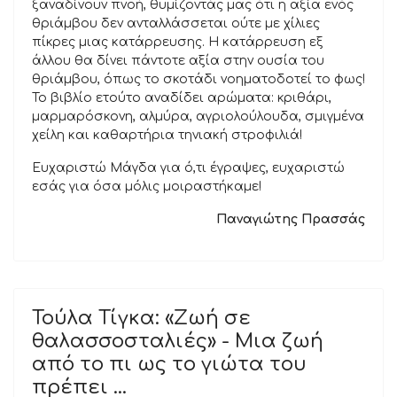
ξαναδίνουν πνοή, θυμίζοντάς μας ότι η αξία ενός
θριάμβου δεν ανταλλάσσεται ούτε με χίλιες
πίκρες μιας κατάρρευσης. Η κατάρρευση εξ
άλλου θα δίνει πάντοτε αξία στην ουσία του
θριάμβου, όπως το σκοτάδι νοηματοδοτεί το φως!
Το βιβλίο ετούτο αναδίδει αρώματα: κριθάρι,
μαρμαρόσκονη, αλμύρα, αγριολούλουδα, σμιγμένα
χείλη και καθαρτήρια τηνιακή στροφιλιά!
Ευχαριστώ Μάγδα για ό,τι έγραψες, ευχαριστώ
εσάς για όσα μόλις μοιραστήκαμε!
Παναγιώτης Πρασσάς
Τούλα Τίγκα: «Ζωή σε
θαλασσοσταλιές» - Μια ζωή
από το πι ως το γιώτα του
πρέπει …