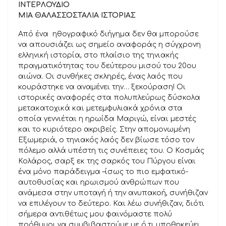
ΙΝΤΕΡΛΟΥΔΙΟ
ΜΙΑ ΘΑΛΑΣΣΟΣΤΑΛΙΑ ΙΣΤΟΡΙΑΣ
Από ένα ηθογραφικό διήγημα δεν θα μπορούσε
να απουσιάζει ως σημείο αναφοράς η σύγχρονη
ελληνική ιστορία, στο πλαίσιο της τηνιακής
πραγματικότητας του δεύτερου μισού του 20ου
αιώνα. Οι συνθήκες σκληρές, ένας λαός που
κουράστηκε να αναμένει την… ξεκούραση! Οι
ιστορικές αναφορές στα πολυπλεύρως δύσκολα
μετακατοχικά και μετεμφυλιακά χρόνια στα
οποία γεννιέται η ηρωίδα Μαριγώ, είναι μεστές
και το κυριότερο ακριβείς. Στην απομονωμένη
Εξωμεριά, ο τηνιακός λαός δεν βίωσε τόσο τον
πόλεμο αλλά υπέστη τις συνέπειες του. Ο Κοσμάς
Κολάρος, σαρξ εκ της σαρκός του Πύργου είναι
ένα μόνο παράδειγμα –ίσως το πιο εμφατικό-
αυτοθυσίας και ηρωισμού ανθρώπων που
ανάμεσα στην υποταγή ή την ανυπακοή, συνήθιζαν
να επιλέγουν το δεύτερο. Και λέω συνήθιζαν, διότι
σήμερα αντιθέτως μου φαινόμαστε πολύ
πρόθυμοι να συμβιβαστούμε με ό,τι υποθηκεύει