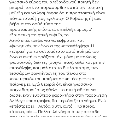
γλωσσικό εύρος του αλεξανδρινού ποιητή δεν
μπορεί ποτέ να παρασύρθηκε από την ποιητική
μέθεξη και να λησμόνησε ότι η προστακτική είναι
πάντα «αναύξητος εγκλισις». Ο Καβάφης ήξερε,
βέβαια τον ορθό τύπο της
προστακτικής επίστρεφε, επέλεξε όμως, μ'
εξαιρετική ποιητική ευφυΐα, το
λαϊκό επέστρεφε, για να εκφράσει, και
«φωνητικά», την έννοια της «επανάληψης». Η
κεντρική για το συντομότατο αυτό ποίημά του
έννοια αυτή εκφράζεται όχι μόνο με πολλούς
γλωσσικούς δείκτες (συχνά, πάλι), αλλά και με την
επανάληψη, και μάλιστα το διπλασιασμό, των
τεσσάρων φωνηέντων (ε) του τίτλου στο
«εσωτερικό» του ποιήματος: «επέστρεφε και
παίρνε με». Εγώ θεωρώ ότι είναι γλωσσικό
παιχνίδισμα. Ίσως ήθελε –ποιητική αδεία– να
δώσει έναν ευρύτερο χαρακτήρα στην παραίνεση.
Αν έλεγε «επίστρεφε», θα περιόριζε το νόημα. Ενώ
«επέστρεφε»… Αυτός, αυτή, αυτό…. Κάποιος,
κάποια, κάτι… Πολλαπλό νόημα όπως σε κάθε