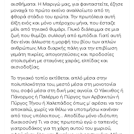
αισθήματα. Η Μαριγώ μας, για φανταστείτε, έζησε
μοναχά το πρώτο εκείνο αναλλοίωτο από τη
φθορά στάδιο του ερώτα. Την πρωτόλεια αυτή
έλξη ενός και μόνο υπέροχου μήνα, που έσταζε
μέλι από τηνιακό θυμάρι. Γλυκό διάλειμμα σε μια
ζωή που θυμίζει συλλογή από εμπόδια. Γιατί αυτή
δεν είναι άλλωστε η μορφή του βίου των απλών
ανθρώπων; Μια διαρκής πάλη για την επιβίωση
γεμάτη πικρίες, απογοητεύσεις και προδοσίες
στολισμένη με σταγόνες χαράς, ελπίδας και
αισιοδοξίας.
Το τηνιακό τοπίο εκτίθεται απλό μέσα στην
πολυπλοκότητα του, μεστό μέσα στη μονοτονία
του, σοφό μέσα στη δική μας αγνοία. Ο Υάκινθος ή
Πάνορμος ή Παλέρμο ή Πύργος των Αρβανιτών ή
Πύργος Τήνου ή Χαλεπάδος όπως μ’ αρέσει να τον
αποκαλώ, χωρίς να θέλω να υποτιμήσω κανέναν
από τους υπόλοιπους… Αποδίδω μόνο ιδιότυπη
δικαιοσύνη! Τι να σας πρωτοπώ εγώ ο ταπεινός
γιατρουδάκος για τη χάρη αυτού του χωριού,