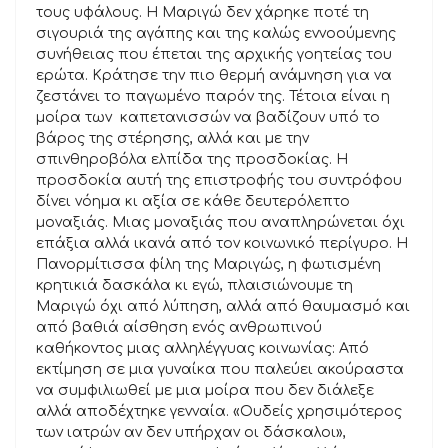
τους υφάλους. Η Μαριγώ δεν χάρηκε ποτέ τη
σιγουριά της αγάπης και της καλώς εννοούμενης
συνήθειας που έπεται της αρχικής γοητείας του
ερώτα. Κράτησε την πιο θερμή ανάμνηση για να
ζεστάνει το παγωμένο παρόν της. Τέτοια είναι η
μοίρα των καπετανισσών να βαδίζουν υπό το
βάρος της στέρησης, αλλά και με την
σπινθηροβόλα ελπίδα της προσδοκίας. Η
προσδοκία αυτή της επιστροφής του συντρόφου
δίνει νόημα κι αξία σε κάθε δευτερόλεπτο
μοναξιάς. Μιας μοναξιάς που αναπληρώνεται όχι
επάξια αλλά ικανά από τον κοινωνικό περίγυρο. Η
Πανορμίτισσα φίλη της Μαριγώς, η φωτισμένη
κρητικιά δασκάλα κι εγώ, πλαισιώνουμε τη
Μαριγώ όχι από λύπηση, αλλά από θαυμασμό και
από βαθιά αίσθηση ενός ανθρωπινού
καθήκοντος μιας αλληλέγγυας κοινωνίας: Από
εκτίμηση σε μια γυναίκα που παλεύει ακούραστα
να συμφιλιωθεί με μια μοίρα που δεν διάλεξε
αλλά αποδέχτηκε γενναία. «Ουδείς χρησιμότερος
των ιατρών αν δεν υπήρχαν οι δάσκαλοι»,