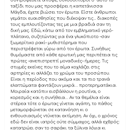
συντροφεύετε απόψε, συνοδοιπόροι σ’ αυτό το
ταξίδι που μας προσφέρει η καπετάνισσα
Μάγδα, έχετε βιώσει τον έρωτα. Είστε άνθρωποι
γεμάτοι ευαισθησίες που διέκοψαν τις... διακοπές
τους εμπλουτίζοντας τες με μια βραδιά σαν τη
δική μας. Εδώ, κάτω από τον εμβληματικό γερό-
πλάτανο, συζητώντας για ένα γλυκόπιοτο –σαν
ξωμερίτικο ρακί– μυθιστόρημα που
περιστρέφεται γύρω από τον έρωτα. Συνήθως
θυμόμαστε από κάθε ερωτική μας περιπέτεια τις
πρώτες –ανεπιστρεπτί μοναδικές– ήμερες. Τις
στιγμές εκείνες που το αίμα κοχλάζει στις
αρτηρίες κι αλλάζει το χρώμα του προσώπου.
Είναι η περίοδος που ακόμα και τα πιο τρανά
ελαττώματα φαντάζουν μικρά… προτερηματάκια.
Μοιραία κατόπιν εισβάλλουν η ρουτίνα, ο
κορεσμός και η συνήθεια… Αν τα θεμέλια είναι
στέρεα τότε ο έρωτας γίνεται αγάπη, το πάθος
μεταμορφώνεται σε κατανόηση κι ο
ενθουσιασμός ντύνεται εκτίμηση. Αν όχι, ο χρόνος
εδώ δεν είναι ιατρός ούτε σύμμαχος, αλλά εχθρός:
κατατρώει σαν το σαράκι τα ξύλινα λόγια κι