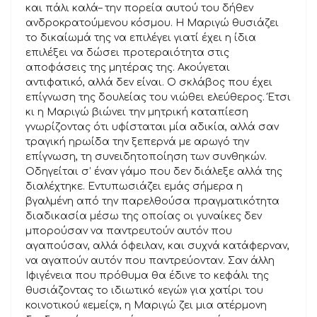
και πάλι καλά– την πορεία αυτού του δήθεν
ανδροκρατούμενου κόσμου. Η Μαριγώ θυσιάζει
το δικαίωμά της να επιλέγει γιατί έχει η ίδια
επιλέξει να δώσει προτεραιότητα στις
αποφάσεις της μητέρας της. Ακούγεται
αντιφατικό, αλλά δεν είναι. Ο σκλάβος που έχει
επίγνωση της δουλείας του νιώθει ελεύθερος. Έτσι
κι η Μαριγώ βιώνει την μητρική καταπίεση
γνωρίζοντας ότι υφίσταται μία αδικία, αλλά σαν
τραγική ηρωίδα την ξεπερνά με αρωγό την
επίγνωση, τη συνειδητοποίηση των συνθηκών.
Οδηγείται σ’ έναν γάμο που δεν διάλεξε αλλά της
διαλέχτηκε. Εντυπωσιάζει εμάς σήμερα η
βγαλμένη από την παρελθούσα πραγματικότητα
διαδικασία μέσω της οποίας οι γυναίκες δεν
μπορούσαν να παντρευτούν αυτόν που
αγαπούσαν, αλλά όφειλαν, και συχνά κατάφερναν,
να αγαπούν αυτόν που παντρεύονταν. Σαν άλλη
Ιφιγένεια που πρόθυμα θα έδινε το κεφάλι της
θυσιάζοντας το ιδιωτικό «εγώ» για χατίρι του
κοινοτικού «εμείς», η Μαριγώ ζει μια ατέρμονη