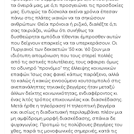
τα όνειρά μας, με ό,τι προσγειώνει τις προσδοκίες
μας. Ευτυχώς τα δύσκολα εκείνα χρόνια έπεσαν
πάνω στις πλάτες ικανών να τα σηκώσουν
ανθρώπων. Θεία πρόνοια ή ριζικό, διαλέξτε ό,τι
σας ταιριάζει, νιώθω ότι συνήθως τα
δυσθεώρητα εμπόδια τίθενται έμπροσθεν αυτών
που δείχνουν επαρκείς να τα υπερκεράσουν. Οι
Πυργιανοί των δεκαετιών ’50 και ’60 ζουν μια
ιδιότυπη απομόνωση που τους στερεί πολλές
από τις αστικές πολυτέλειες, τους αφαιρει όμως
το οδυνηρό "προνόμιο" της έλλειψης κοινωνικών
επαφών. Ίσως σας φανεί κάπως παράξενο, αλλά
το καλώς ή κακώς εννοούμενο κουτσομπολιό στις
ανεπανάληπτες τηνιακές βεγγέρες ήταν μεταξύ
άλλων δείκτης κοινωνικότητας, ενδιαφέροντος κι
ένας λιτός τρόπος επικοινωνίας και διασκέδασης.
Μετά ήρθε η τηλεόραση! Η τηλεοπτική βεγγέρα
και αισίως η διαδικτυακή περιλαμβάνει πλέον μια
μη αμφίδρομη μορφή διασκέδασης, σπάνια δε
ψυχαγωγίας. Προτιμώ τις πολύβουες βεγγέρες του
χθες, παρά τις μονοφωνικές σημερινές, κατά τις