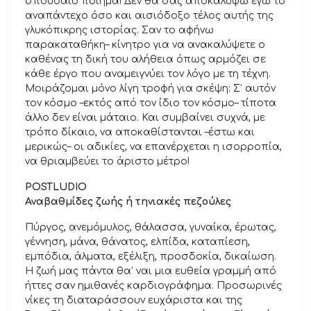
σπουδαίο ποίημα! Δεν θα σας αποκαλύψω εγώ το
αναπάντεχο όσο και αισιόδοξο τέλος αυτής της
γλυκόπικρης ιστορίας. Σαν το αφήνω
παρακαταθήκη– κίνητρο για να ανακαλύψετε ο
καθένας τη δική του αλήθεια όπως αρμόζει σε
κάθε έργο που αναμειγνύει τον λόγο με τη τέχνη.
Μοιράζομαι μόνο λίγη τροφή για σκέψη: Σ’ αυτόν
τον κόσμο –εκτός από τον ίδιο τον κόσμο– τίποτα
άλλο δεν είναι μάταιο. Και συμβαίνει συχνά, με
τρόπο δίκαιο, να αποκαθίστανται –έστω και
μερικώς– οι αδικίες, να επανέρχεται η ισορροπία,
να θριαμβεύει το άριστο μέτρο!
POSTLUDIO
Αναβαθμίδες ζωής ή τηνιακές πεζούλες
Πύργος, ανεμόμυλος, θάλασσα, γυναίκα, έρωτας,
γέννηση, μάνα, θάνατος, ελπίδα, καταπίεση,
εμπόδια, άλματα, εξέλιξη, προσδοκία, δικαίωση.
Η ζωή μας πάντα θα’ ναι μια ευθεία γραμμή από
ήττες σαν ημιθανές καρδιογράφημα. Προσωρινές
νίκες τη διαταράσσουν ευχάριστα και της