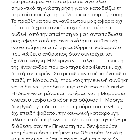
επιτρέψτε μου να παραφράσω λίγο αλλά
σημαντικά τη γνώστη ρήση για να καταδείξω τη
σημασία που έχει η ομόνοια και η συμπόρευση.
Το πρόβλημα του συνανθρώπου μας αφορά όχι
τόσο από χριστιανική υποχρέωση, ούτε επ’
ουδενί από την απαίτηση να μας ανταποδώσει:
μας αφορά από την ανεπανάληπτη αυθεντική
ικανοποίηση κι από την αυθόρμητη ευδαιμονία
που νιώθει ο άνθρωπος όταν συντρέχει τον
έχοντα ανάγκη. Η Μαριγώ νοσταλγεί το Γιακουμή
της, έναν άνδρα που αγάπησε όσο έλειπε κι όχι
όσο ήταν παρών. Στο μεταξύ ανατρέφει ένα άξιο
παιδί, τη Μαρουσώ, τηρώντας την ευγενή συνθήκη
να το δει να προοδεύει περισσότερο από εκείνη.
Η ίδια γίνεται μάνα και πατέρας και η Μαρουσώ
γίνεται υπερβατικά κόρη και σύζυγος. Η Μαριγώ
δεν βγάζει για δεκαετίες τα μαύρα του πένθους
όχι επειδή φοβάται την κοινωνική κατακραυγή,
αλλά επειδή επιβάλλει στον εαυτό της την πένθιμη
διάθεση, σαν την Πηνελόπη που δεν φορούσε
κοσμήματα όσο περίμενε τον Οδυσσέα. Μονό η
θλίψη την κοσμούσε, η προσμονή και η αγωνία.