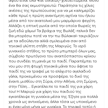
αφού είναι όλα –και δικαίως– χιλιοειπωμένα. Μόνο
ένα θα σας εκμυστηρευτώ: Παράτησα τις χίλιες
ανέσεις της πρωτεύουσας για να με καλημερίζει
κάθε πρωί η πρώτη ανεκτίμητη αχτίνα του ήλιου
μέσα από τον ανατολικό μου μαρμάρινο φεγγίτη.
Αλλάζει η οπτική γωνία από την οποία θωρείς τη
ζωή εδώ χάμω! Τα βράχια της Βωλάξ –τελικά δεν
θα μπορέσω ποτέ να την πω Βώλακα!– ταιριάζουν
με τα αδούλευτα αλλά σμιλευμένα σαν από
τηνιακό γλύπτη στήθη της Μαριγώς. Το ιερό
γυναικείο στήθος, το πρώτο μπιμπερό όλων μας,
σύμβολο πρωτόγονο του αναπόσπαστου κρίκου
που συνδέει τη μανά με το παιδί. Παραπέμπει το
νου μου στη φτωχή τηνιακά μάνα που άφηνε το
παιδί της να τραφεί με το ελάχιστο αγελαδινό
γάλα, προκειμένου να προσφέρει το δικό της
έναντι μισθίου στη Σύρα, στην Αθήνα, στη Σμύρνη,
στην Πόλη…. Εγκατέλειπε το παιδί της για χάρη
του! Η Μαριγώ για χάρη του παιδιού της
εγκατέλειψε τη γυναίκα μέσα της. Έζησε για πολλά
χρονιά ως αντικείμενο, άλλα τόσα ως υποκείμενο
κι έναν μόνο μήνα ως γυναίκα. Το τηνιακό τοπίο ή