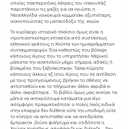
οποίες τηλεπερσόνες λάτρεις του ντεκουπάζ
παριστάνουν τις χαζές για να νοιώσει η
Νεοελληνίδα νοικοκυρά κομματάκι εξυπνότερη,
ικανοποιώντας το ματαιόδοξο της «εγώ».
Το κυρίαρχο ιστορικό πλαίσιο όμως είναι η
ντροπιαστικοτερη επταετία από συστάσεως
ελληνικού κράτους, η Χούντα των ημιαγράμματων
συνταγματαρχών. Ένα καθεστώς που βόλεψε
κάποιους λίγους που το υπηρετήσαν. Μερικοί
μάλιστα την αναπολούν μέχρι σήμερα, αδαείς ή
βολεμένοι που ξεβολεύτηκαν. Ταλαιπώρησε
κάποιους άλλους εξ ίσου λίγους που σε αντίθεση
με τους προηγούμενους, βρήκαν το σθένος να
αντισταθούν και το πλήρωσαν: άλλοι ακριβά κι
άλλοι ακριβότερα… Το βιβλίο όμως μας ανοίγει τα
μάτια να αντικρύσουμε κατάματα μια λίγο
ασύμφορη πραγματικότητα: ο πολύς λαός ειδικά
στην επαρχία δεν διέθετε ούτε την υποδομή ούτε
το κίνητρο να αντισταθεί και να αντιδράσει
έμπρακτα. Ζούσε φιλήσυχα και οτιδήποτε η
Χούντα πρέσβευε, αποφάσιζε και διέταζε…. δεν