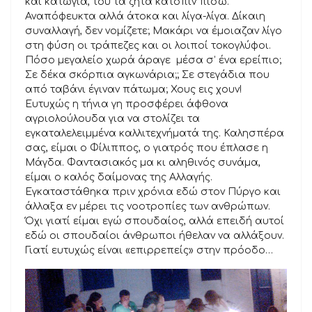
και κατώγια, του τα ζητά κατόπιν πίσω.
Αναπόφευκτα αλλά άτοκα και λίγα-λίγα. Δίκαιη
συναλλαγή, δεν νομίζετε; Μακάρι να έμοιαζαν λίγο
στη φύση οι τράπεζες και οι λοιποί τοκογλύφοι.
Πόσο μεγαλείο χωρά άραγε μέσα σ’ ένα ερείπιο;
Σε δέκα σκόρπια αγκωνάρια;; Σε στεγάδια που
από ταβάνι έγιναν πάτωμα; Χους εις χουν!
Ευτυχώς η τήνια γη προσφέρει άφθονα
αγριολούλουδα για να στολίζει τα
εγκαταλελειμμένα καλλιτεχνήματά της. Καλησπέρα
σας, είμαι ο Φίλιππος, ο γιατρός που έπλασε η
Μάγδα. Φαντασιακός μα κι αληθινός συνάμα,
είμαι ο καλός δαίμονας της Αλλαγής.
Εγκαταστάθηκα πριν χρόνια εδώ στον Πύργο και
άλλαξα εν μέρει τις νοοτροπίες των ανθρώπων.
Όχι γιατί είμαι εγώ σπουδαίος, αλλά επειδή αυτοί
εδώ οι σπουδαίοι άνθρωποι ήθελαν να αλλάξουν.
Γιατί ευτυχώς είναι «επιρρεπείς» στην πρόοδο…