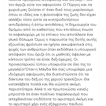
τον άγγιζε ούτε τον αφορούσε. Ο Πύργος και τα
χωριά μας ζούσαν σ’ έναν δικό τους μικρόκοσμο
όπου οι ιδέες και η φιλοσοφία της ζωής δεν είχαν
αλλάξει τόσο ώστε να κινητροδοτήσουν
αντιδράσεις ή έστω αντιθέσεις. Η δημιουργία του
δρόμου από το καθεστώς που επιτέλους ένωσε
το κεφαλοχώρι με το επίνειο του αποτέλεσε ένα
γλυκό δόλωμα. Όμως η παρουσία της δοτής αυτής
εξουσίας φρόντισε να ηχήσει εκκωφαντικά στις
ψυχές των ανθρώπων όταν εκδόθηκε η υπουργική
απόφαση που όριζε ότι οι μαθητές όφειλαν με
κάποιον τρόπο να είναι δεξιόχειρες. Οι
προνεοτερικού τύπου υποκρισία σε όλο της το
μεγαλείο! Όταν η Μάγδα θα σας υπογράψει μια
ιδιόχειρη αφιέρωση, θα διαπιστώσετε ότι τα
δάκτυλα του δεξιού της χεριού τρεκλίζουν. Θα
καταλάβετε πολλά και θα νιώσετε ακόμη
περισσότερα. Αλλά τι να πρωτονιώσει κανείς
μπροστά σε έναν πολίτικο παραλογισμό που
απεχθανόταν οτιδήποτε το αριστερό; Ακόμη και
το αριστερό χέρι ενός εξάχρονου παιδιού