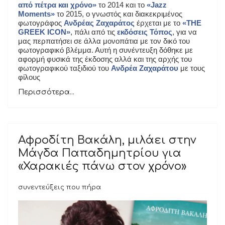
από πέτρα και χρόνο»
το 2014 και το
«Jazz
Moments»
το 2015, ο γνωστός και διακεκριμένος
φωτογράφος
Ανδρέας Ζαχαράτος
έρχεται με το
«THE
GREEK I
C
ON»
, πάλι από τις
εκδόσεις Τόπος
, για να
μας περπατήσει σε άλλα μονοπάτια με τον δικό του
φωτογραφικό βλέμμα. Αυτή η συνέντευξη δόθηκε με
αφορμή φυσικά της έκδοσης αλλά και της αρχής του
φωτογραφικού ταξιδιού του
Ανδρέα Ζαχαράτου
με τους
φίλους
Περισσότερα...
Αφροδίτη Βακάλη, μιλάει στην
Μάγδα Παπαδημητρίου για
«Χαρακιές πάνω στον χρόνο»
συνεντεύξεις που πήρα