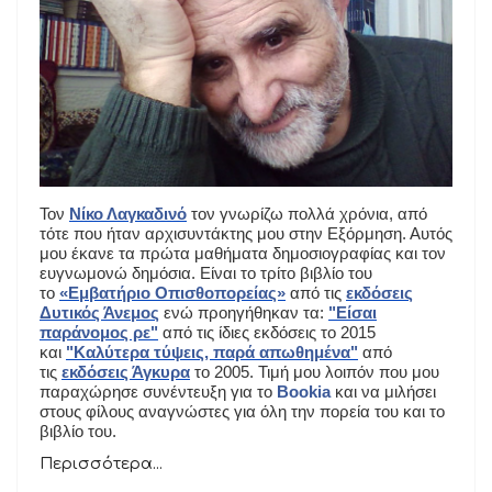
Τον
Νίκο Λαγκαδινό
τον γνωρίζω πολλά χρόνια, από
τότε που ήταν αρχισυντάκτης μου στην Εξόρμηση. Αυτός
μου έκανε τα πρώτα μαθήματα δημοσιογραφίας και τον
ευγνωμονώ δημόσια. Είναι το τρίτο βιβλίο του
το
«Εμβατήριο Οπισθοπορείας»
από τις
εκδόσεις
Δυτικός Άνεμος
ενώ προηγήθηκαν τα:
"Είσαι
παράνομος ρε"
από τις ίδιες εκδόσεις το 2015
και
"Καλύτερα τύψεις, παρά απωθημένα"
από
τις
εκδόσεις Άγκυρα
το 2005. Τιμή μου λοιπόν που μου
παραχώρησε συνέντευξη για το
Bookia
και να μιλήσει
στους φίλους αναγνώστες για όλη την πορεία του και το
βιβλίο του.
Περισσότερα...